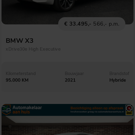
€ 33.495,-
566,- p.m.
BMW X3
xDrive30e High Executive
Kilometerstand
Bouwjaar
Brandstof
95.000 KM
2021
Hybride