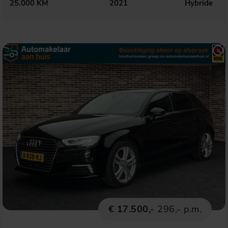
25.000 KM
2021
Hybride
€ 17.500,-
296,- p.m.