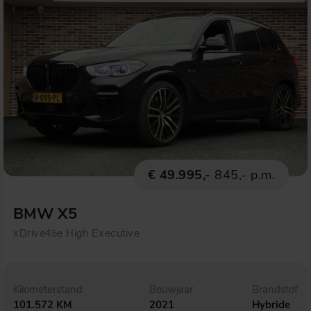
€ 49.995,-
845,- p.m.
BMW X5
xDrive45e High Executive
Kilometerstand
Bouwjaar
Brandstof
101.572 KM
2021
Hybride