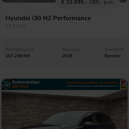
€ 22.995,-
389,- p.m.
Hyundai i30 N2 Performance
2.0 T-GDI
Kilometerstand
Bouwjaar
Brandstof
107.249 KM
2018
Benzine