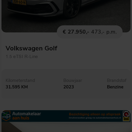
€ 27.950,-
473,- p.m.
Volkswagen Golf
1.5 eTSI R-Line
Kilometerstand
Bouwjaar
Brandstof
31.595 KM
2023
Benzine