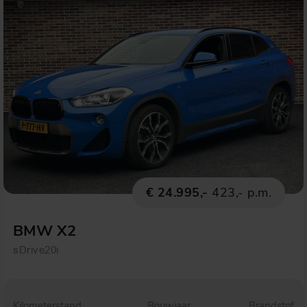
€ 24.995,-
423,- p.m.
BMW X2
sDrive20i
Kilometerstand
Bouwjaar
Brandstof