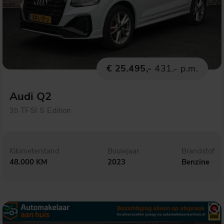
€ 25.495,-
431,- p.m.
Audi Q2
35 TFSI S Edition
Kilometerstand
Bouwjaar
Brandstof
48.000 KM
2023
Benzine