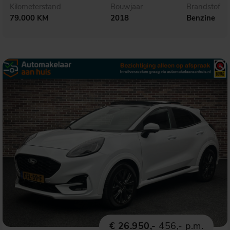
Kilometerstand
Bouwjaar
Brandstof
79.000 KM
2018
Benzine
€ 26.950,-
456,- p.m.