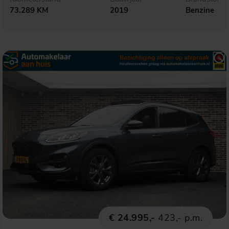
73.289 KM
2019
Benzine
€ 24.995,-
423,- p.m.