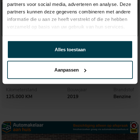
partners voor social media, adverteren en analyse. Deze
partners kunnen deze gegevens combineren met andere
informatie die u aan ze heeft verstrekt of die ze hebben
verzameld op basis van uw gebruik van hun services.
€ 31.650,-
535,- p.m.
Alles toestaan
Audi Q3
45 TFSI quattro S Line
Aanpassen
Kilometerstand
Bouwjaar
Brandstof
125.000 KM
2019
Benzine