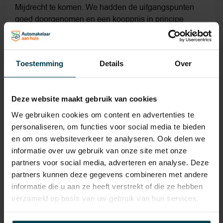
Mijdrecht te komen. We hadden de uitgangspunten
goed doorgenomen en een koopprijs in principe
afgesproken. De gesprekken gingen constructief
(Tom). Op de dag zelf werden we geholpen door Erik,
en die had voldoende tijd voor ons en legde alles
Toestemming
Details
Over
prima uit. Na een proefrit lag de bal bij ons.. Wat
tegenviel. De 'overeengekomen' kilometerstand klopte
niet helaas. Advertentie gaf aan 52.000 km. Echter
Deze website maakt gebruik van cookies
werkelijk ruim 58.000 km! dat is ruim 10% meer, en de
aangegeven 5 mm profieldiepte van de banden kan je
We gebruiken cookies om content en advertenties te
ook vraagtekens bij zetten. Uiteindelijk toch de auto
personaliseren, om functies voor social media te bieden
gekocht.
en om ons websiteverkeer te analyseren. Ook delen we
informatie over uw gebruik van onze site met onze
partners voor social media, adverteren en analyse. Deze
-
Frans uit Warmenhuizen
partners kunnen deze gegevens combineren met andere
informatie die u aan ze heeft verstrekt of die ze hebben
verzameld op basis van uw gebruik van hun services.
10/10