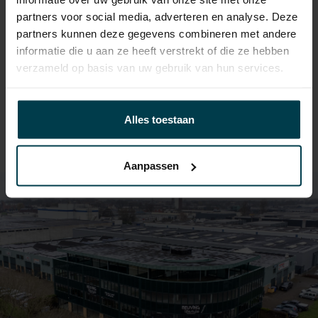
onderneming!
partners voor social media, adverteren en analyse. Deze
partners kunnen deze gegevens combineren met andere
Ruim 500 m2 oppervlak met volop
informatie die u aan ze heeft verstrekt of die ze hebben
mogelijkheden, rondom groot dakterras en veel
verzameld op basis van uw gebruik van hun services.
ramen!
Lees meer
Alles toestaan
Aanpassen