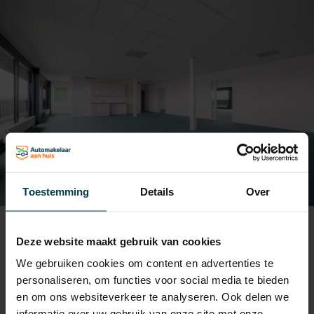
Toestemming
Details
Over
Deze website maakt gebruik van cookies
Ruimte te huur C + D + E
We gebruiken cookies om content en advertenties te
personaliseren, om functies voor social media te bieden
Op de derde verdieping van ons pand bevind
en om ons websiteverkeer te analyseren. Ook delen we
zich een prachtige ruimte geschikt voor uw
informatie over uw gebruik van onze site met onze