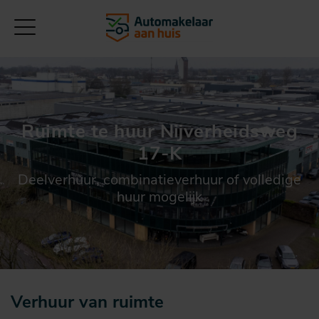
Ruimte te huur Nijverheidsweg
17-K
Deelverhuur, combinatieverhuur of volledige
huur mogelijk
Verhuur van ruimte