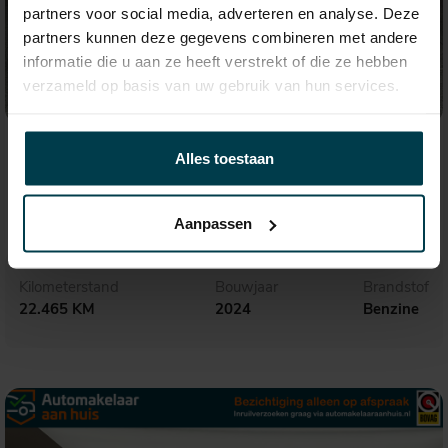
partners voor social media, adverteren en analyse. Deze
partners kunnen deze gegevens combineren met andere
informatie die u aan ze heeft verstrekt of die ze hebben
verzameld op basis van uw gebruik van hun services.
€ 39.495,-
668,- p.m.
Alles toestaan
Audi A3
Sportback 35 TFSI Advanced edition
Aanpassen
Kilometerstand
Bouwjaar
Brandstof
22.465 KM
2024
Benzine