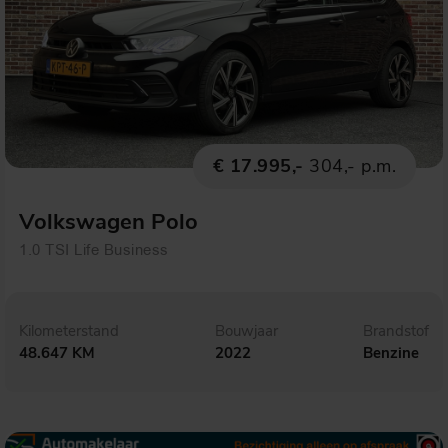
€ 17.995,-
304,- p.m.
Volkswagen Polo
1.0 TSI Life Business
Kilometerstand
Bouwjaar
Brandstof
48.647 KM
2022
Benzine