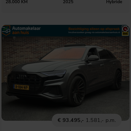
28.000 KM
2025
Hybride
€ 93.495,-
1.581,- p.m.