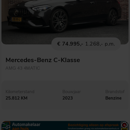
€ 74.995,-
1.268,- p.m.
Mercedes-Benz C-Klasse
AMG 43 4MATIC
Kilometerstand
Bouwjaar
Brandstof
25.812 KM
2023
Benzine