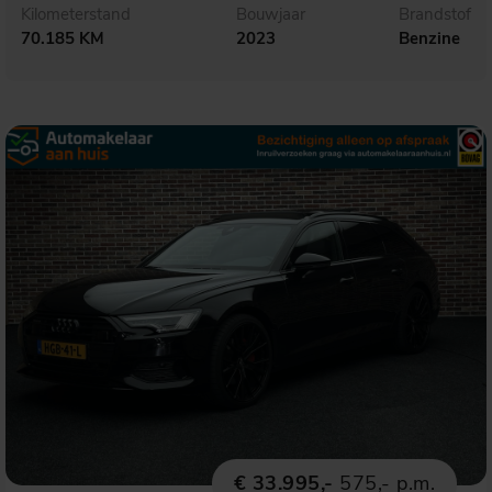
Kilometerstand
Bouwjaar
Brandstof
70.185 KM
2023
Benzine
€ 33.995,-
575,- p.m.