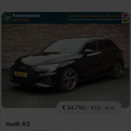
€ 24.750,-
419,- p.m.
Audi A3