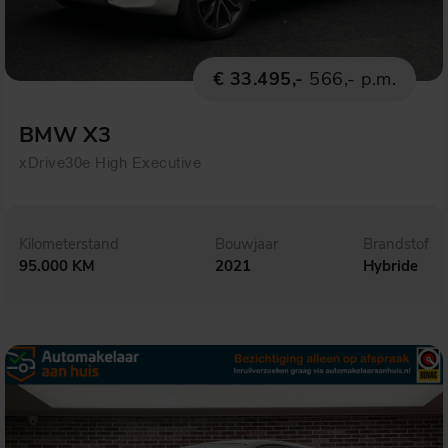
€ 33.495,-
566,- p.m.
BMW X3
xDrive30e High Executive
Kilometerstand
Bouwjaar
Brandstof
95.000 KM
2021
Hybride