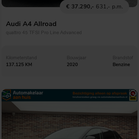
€ 37.290,-
631,- p.m.
Audi A4 Allroad
quattro 45 TFSI Pro Line Advanced
Kilometerstand
Bouwjaar
Brandstof
137.125 KM
2020
Benzine