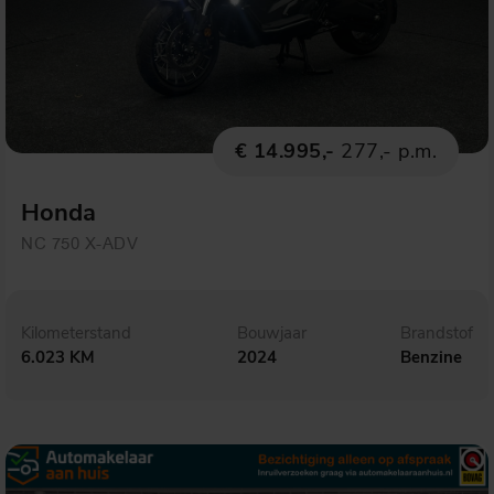
€ 14.995,-
277,- p.m.
Honda
NC 750 X-ADV
Kilometerstand
Bouwjaar
Brandstof
6.023 KM
2024
Benzine