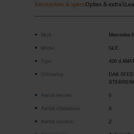
Kenmerken & specs
Opties & extra’s
Lea
Merk
Mercedes-
Model
GLE
Type
400 d 4MA
Uitvoering
DAK SFEE
STERREN
Aantal deuren
5
Aantal zitplaatsen
5
Aantal sleutels
2