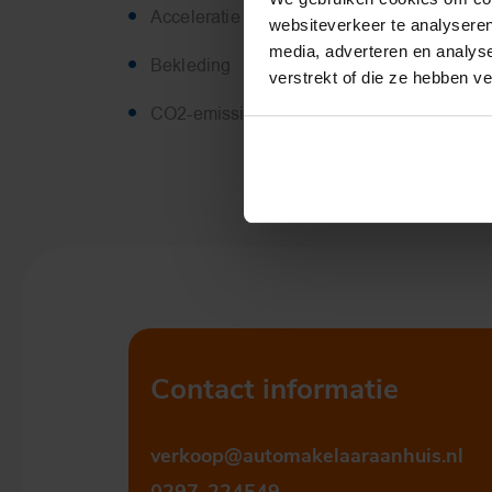
Acceleratie 0-100
5.7 sec.
websiteverkeer te analyseren
media, adverteren en analys
Bekleding
Skai
verstrekt of die ze hebben v
CO2-emissie
216 g/km
Contact informatie
verkoop@automakelaaraanhuis.nl