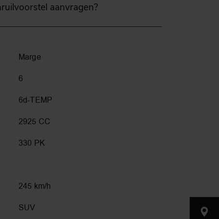
nruilvoorstel aanvragen?
Marge
6
6d-TEMP
2925 CC
330 PK
245 km/h
SUV
Nijverh