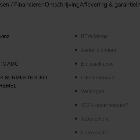
sen / Financieren
Omschrijving
Aflevering & garantie
I
Benz
BTW/Marge
Aantal cilinders
TIC AMG
Emissieklasse
R BURMESTER 360
Cilinderinhoud
HEMEL
Vermogen
100% onderhouden?
Topsnelheid
Carrosserie