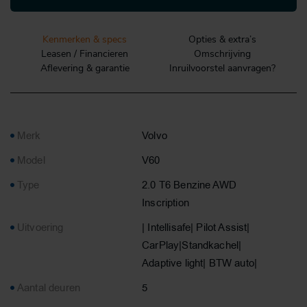
Kenmerken & specs
Opties & extra’s
Leasen / Financieren
Omschrijving
Aflevering & garantie
Inruilvoorstel aanvragen?
Merk
Volvo
Model
V60
Type
2.0 T6 Benzine AWD
Inscription
Uitvoering
| Intellisafe| Pilot Assist|
CarPlay|Standkachel|
Adaptive light| BTW auto|
Aantal deuren
5