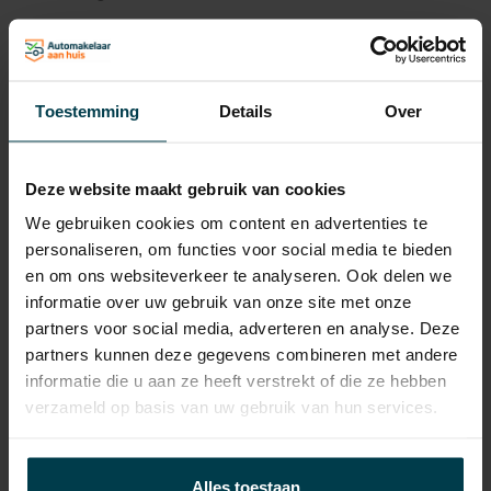
Laadvermogen
596 KG
APK
tot 23-01-2027
Onderhoudsboekje
Ja, dealeronderhouden
Toestemming
Details
Over
aanwezig?
Bijtelling
22 %
Deze website maakt gebruik van cookies
Energielabel
We gebruiken cookies om content en advertenties te
personaliseren, om functies voor social media te bieden
Gemiddeld verbruik
7.4 L/100KM
en om ons websiteverkeer te analyseren. Ook delen we
Verbruik stad
9.8 L/100KM
informatie over uw gebruik van onze site met onze
partners voor social media, adverteren en analyse. Deze
Verbruik snelweg
5.9 L/100KM
partners kunnen deze gegevens combineren met andere
Wegenbelasting min
€ 307 /kwartaal
informatie die u aan ze heeft verstrekt of die ze hebben
verzameld op basis van uw gebruik van hun services.
Alles toestaan