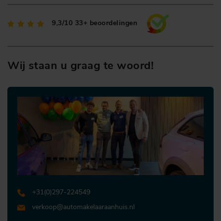
9,3/10
33+ beoordelingen
Wij staan u graag te woord!
+31 (0)297-224549
verkoop@automakelaaraanhuis.nl