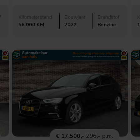
f
Kilometerstand
Bouwjaar
Brandstof
K
56.000 KM
2022
Benzine
€ 17.500,-
296,- p.m.