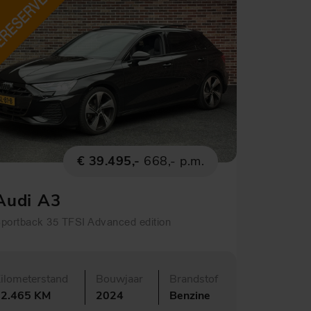
€ 39.495,-
668,- p.m.
Audi A3
portback 35 TFSI Advanced edition
ilometerstand
Bouwjaar
Brandstof
22.465 KM
2024
Benzine