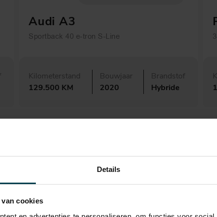
Audi A3
Sportback 40 e-tron S-Line
3
f
Kilometerstand
Bouwjaar
Brandstof
K
129.500 KM
2020
Hybride
Details
 van cookies
ent en advertenties te personaliseren, om functies voor social