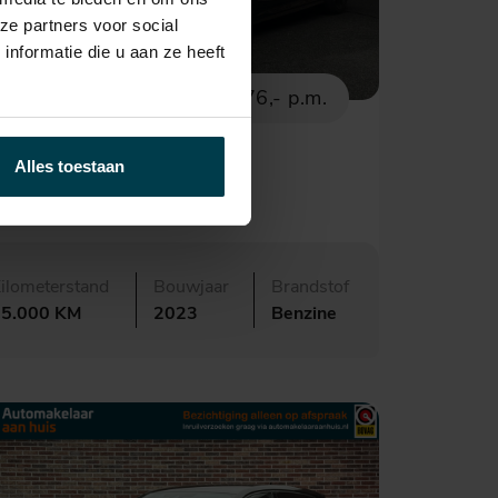
ze partners voor social
nformatie die u aan ze heeft
€ 39.995,-
676,- p.m.
BMW 1-serie
Alles toestaan
135i xDrive Executive
ilometerstand
Bouwjaar
Brandstof
55.000 KM
2023
Benzine