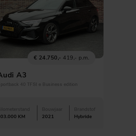
€ 24.750,-
419,- p.m.
Audi A3
portback 40 TFSI e Business edition
ilometerstand
Bouwjaar
Brandstof
103.000 KM
2021
Hybride