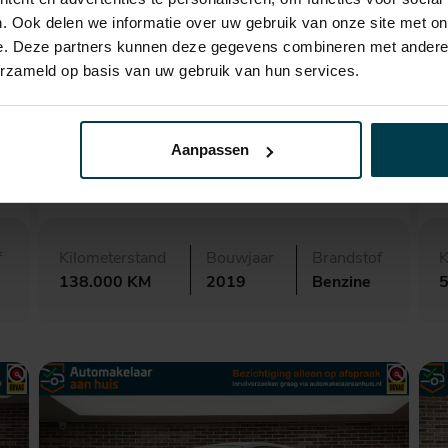
. Ook delen we informatie over uw gebruik van onze site met on
e. Deze partners kunnen deze gegevens combineren met andere i
erzameld op basis van uw gebruik van hun services.
€ 30.995,-
524,- p.m.
Škoda Kodiaq
Aanpassen
2.0 TSI 4x4 Sportline 7p.
M
f
Kilometerstand
Bouwjaar
Brandstof
K
138.000 KM
2019
Benzine