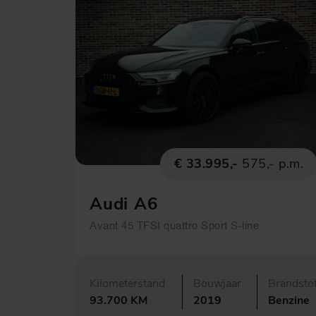
€ 33.995,-
575,- p.m.
Audi A6
Avant 45 TFSI quattro Sport S-line
Kilometerstand
Bouwjaar
Brandsto
93.700 KM
2019
Benzine