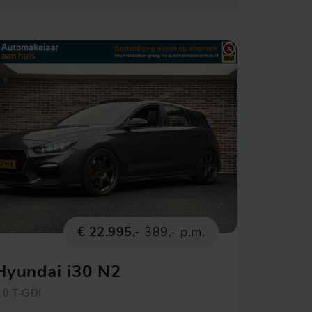
€ 22.995,-
389,- p.m.
Hyundai i30 N2
Performance
.0 T-GDI