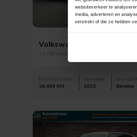
websiteverkeer te analyseren
media, adverteren en analys
verstrekt of die ze hebben v
€ 20.495,-
347,- p.m.
Volkswagen Polo
1.0 TSI Life Business
Kilometerstand
Bouwjaar
Brandsto
18.489 KM
2023
Benzine