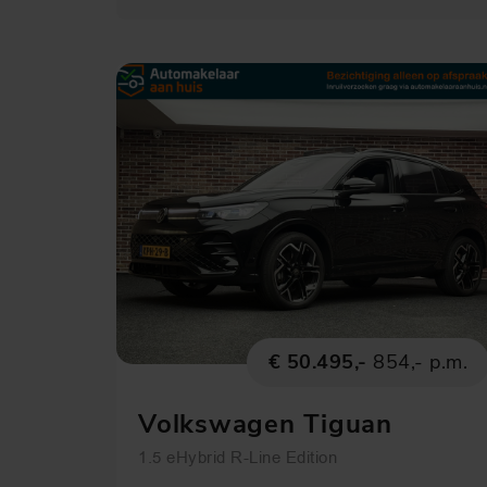
€ 50.495,-
854,- p.m.
Volkswagen Tiguan
1.5 eHybrid R-Line Edition