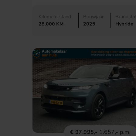
Kilometerstand
Bouwjaar
Brandsto
28.000 KM
2025
Hybride
€ 97.995,-
1.657,- p.m.