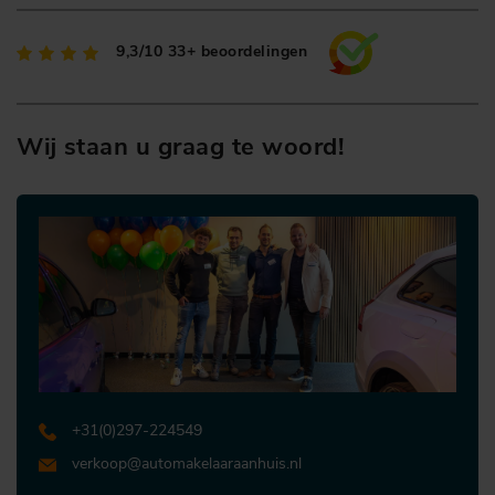
9,3/10
33+ beoordelingen
Wij staan u graag te woord!
+31 (0)297-224549
verkoop@automakelaaraanhuis.nl