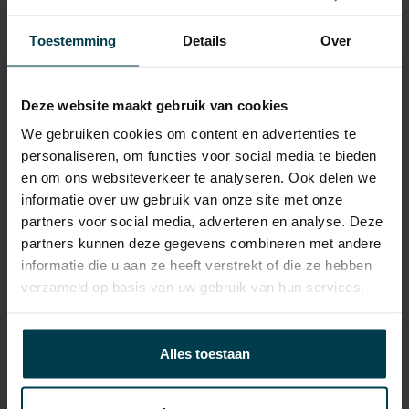
APK
tot 12-07-2028
Toestemming
Details
Over
Onderhoudsboekje
ja
aanwezig?
Deze website maakt gebruik van cookies
Bijtelling
22 %
We gebruiken cookies om content en advertenties te
Energielabel
personaliseren, om functies voor social media te bieden
Gemiddeld verbruik
5.2 L/100KM
en om ons websiteverkeer te analyseren. Ook delen we
informatie over uw gebruik van onze site met onze
Wegenbelasting min
€ 199 /kwartaal
partners voor social media, adverteren en analyse. Deze
partners kunnen deze gegevens combineren met andere
informatie die u aan ze heeft verstrekt of die ze hebben
verzameld op basis van uw gebruik van hun services.
Contact informatie
Alles toestaan
verkoop@automakelaaraanhuis.nl