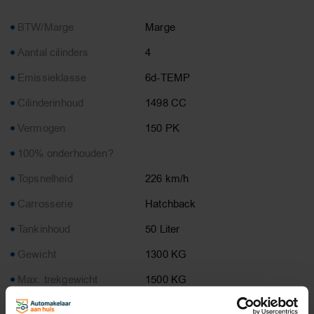
BTW/Marge
Marge
Aantal cilinders
4
Emissieklasse
6d-TEMP
Cilinderinhoud
1498 CC
Vermogen
150 PK
100% onderhouden?
Topsnelheid
226 km/h
Carrosserie
Hatchback
Tankinhoud
50 Liter
Gewicht
1300 KG
Max. trekgewicht
1500 KG
Laadvermogen
580 KG