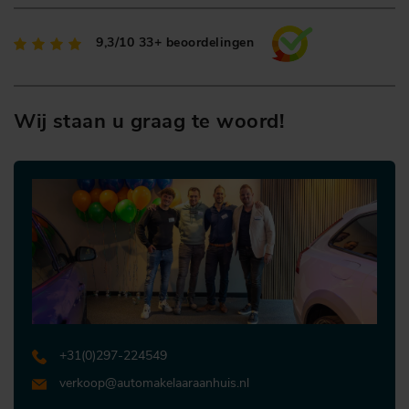
9,3/10
33+ beoordelingen
Wij staan u graag te woord!
+31 (0)297-224549
verkoop@automakelaaraanhuis.nl