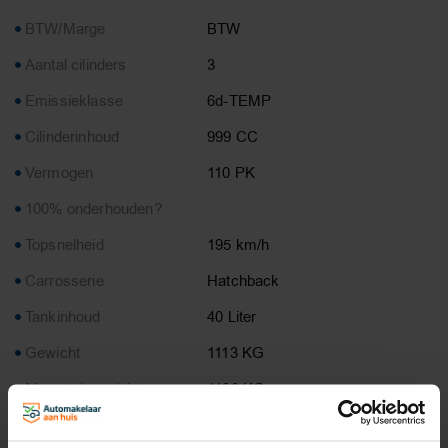
BTW/Marge
BTW
Aantal cilinders
3
Emissieklasse
6d-TEMP
Cilinderinhoud
999 CC
Vermogen
110 PK
100% onderhouden?
Topsnelheid
195 km/h
Carrosserie
Hatchback
Tankinhoud
40 Liter
Gewicht
1113 KG
Max. trekgewicht
1100 KG
Laadvermogen
557 KG