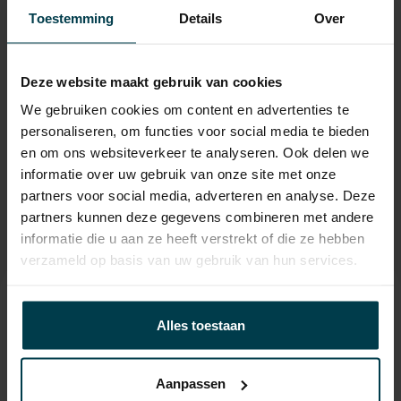
APK
tot 04-07-2029
Toestemming
Details
Over
Onderhoudsboekje
Ja, dealeronderhouden
aanwezig?
Deze website maakt gebruik van cookies
Bijtelling
22 %
We gebruiken cookies om content en advertenties te
Gemiddeld verbruik
5.6 L/100KM
personaliseren, om functies voor social media te bieden
en om ons websiteverkeer te analyseren. Ook delen we
Wegenbelasting min
€ 145 /kwartaal
informatie over uw gebruik van onze site met onze
partners voor social media, adverteren en analyse. Deze
partners kunnen deze gegevens combineren met andere
informatie die u aan ze heeft verstrekt of die ze hebben
verzameld op basis van uw gebruik van hun services.
Contact informatie
Alles toestaan
verkoop@automakelaaraanhuis.nl
0297-224549
Aanpassen