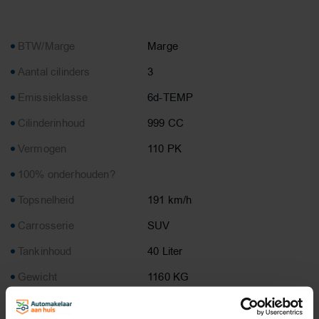
BTW/Marge
Marge
Aantal cilinders
3
Emissieklasse
6d-TEMP
Cilinderinhoud
999 CC
Vermogen
110 PK
100% onderhouden?
Topsnelheid
191 km/h
Carrosserie
SUV
Tankinhoud
40 Liter
Gewicht
1160 KG
Max. trekgewicht
1100 KG