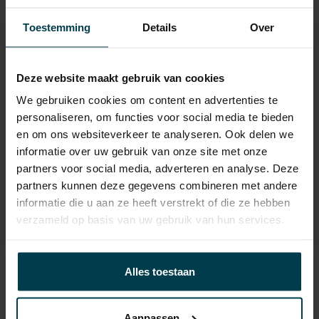
Laadvermogen
560 KG
Toestemming
Details
Over
APK
tot 08-09-2026
Onderhoudsboekje
Ja, dealeronderhouden
aanwezig?
Deze website maakt gebruik van cookies
We gebruiken cookies om content en advertenties te
Bijtelling
22 %
personaliseren, om functies voor social media te bieden
Gemiddeld verbruik
4.9 L/100KM
en om ons websiteverkeer te analyseren. Ook delen we
informatie over uw gebruik van onze site met onze
Wegenbelasting min
€ 172 /kwartaal
partners voor social media, adverteren en analyse. Deze
partners kunnen deze gegevens combineren met andere
informatie die u aan ze heeft verstrekt of die ze hebben
verzameld op basis van uw gebruik van hun services.
Contact informatie
Alles toestaan
verkoop@automakelaaraanhuis.nl
Aanpassen