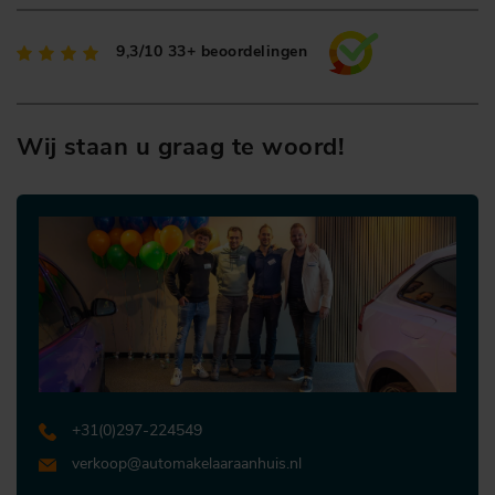
9,3/10
33+ beoordelingen
Wij staan u graag te woord!
+31 (0)297-224549
verkoop@automakelaaraanhuis.nl