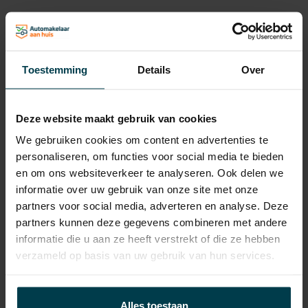
Max. trekgewicht
2000 KG
Laadvermogen
565 KG
APK
tot 25-04-2027
Toestemming
Details
Over
Onderhoudsboekje
ja
aanwezig?
Deze website maakt gebruik van cookies
Energielabel
We gebruiken cookies om content en advertenties te
personaliseren, om functies voor social media te bieden
Gemiddeld verbruik
9.9 L/100KM
en om ons websiteverkeer te analyseren. Ook delen we
Verbruik stad
14 L/100KM
informatie over uw gebruik van onze site met onze
partners voor social media, adverteren en analyse. Deze
Verbruik snelweg
7.6 L/100KM
partners kunnen deze gegevens combineren met andere
Wegenbelasting min
€ 333 /kwartaal
informatie die u aan ze heeft verstrekt of die ze hebben
verzameld op basis van uw gebruik van hun services.
Alles toestaan