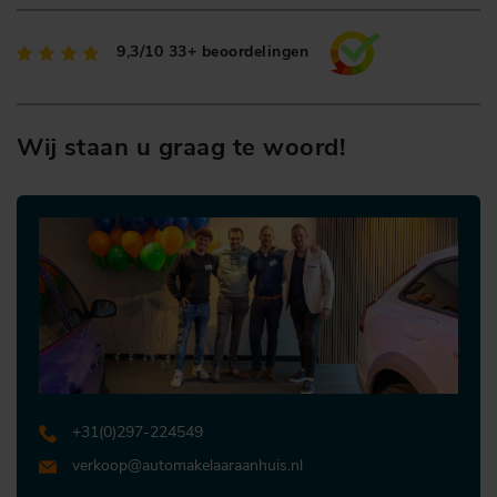
9,3/10
33+ beoordelingen
Wij staan u graag te woord!
+31 (0)297-224549
verkoop@automakelaaraanhuis.nl