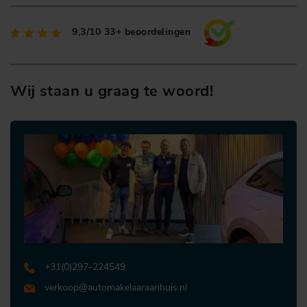
9,3/10
33+ beoordelingen
Wij staan u graag te woord!
+31 (0)297-224549
verkoop@automakelaaraanhuis.nl