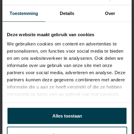
aanwezig?
Toestemming
Details
Over
Bijtelling
22 %
Energielabel
Deze website maakt gebruik van cookies
Gemiddeld verbruik
4.3 L/100KM
We gebruiken cookies om content en advertenties te
Verbruik stad
5.4 L/100KM
personaliseren, om functies voor social media te bieden
Verbruik snelweg
3.6 L/100KM
en om ons websiteverkeer te analyseren. Ook delen we
informatie over uw gebruik van onze site met onze
Wegenbelasting min
€ 145 /kwartaal
partners voor social media, adverteren en analyse. Deze
partners kunnen deze gegevens combineren met andere
informatie die u aan ze heeft verstrekt of die ze hebben
verzameld op basis van uw gebruik van hun services.
Contact informatie
Alles toestaan
verkoop@automakelaaraanhuis.nl