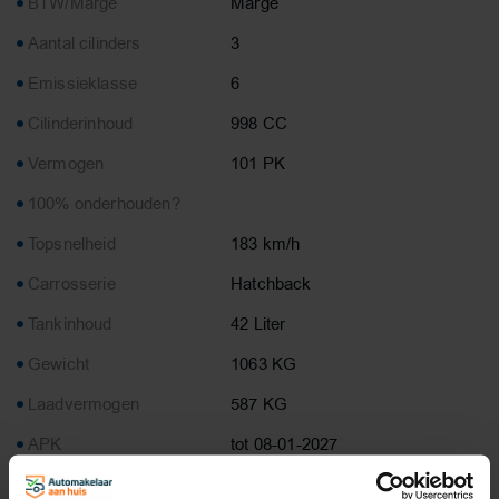
BTW/Marge
Marge
Aantal cilinders
3
Emissieklasse
6
Cilinderinhoud
998 CC
Vermogen
101 PK
100% onderhouden?
Topsnelheid
183 km/h
Carrosserie
Hatchback
Tankinhoud
42 Liter
Gewicht
1063 KG
Laadvermogen
587 KG
APK
tot 08-01-2027
Onderhoudsboekje
ja