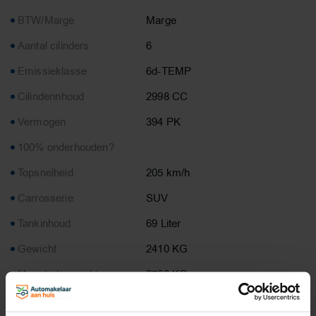
BTW/Marge
Marge
Aantal cilinders
6
Emissieklasse
6d-TEMP
Cilinderinhoud
2998 CC
Vermogen
394 PK
100% onderhouden?
Topsnelheid
205 km/h
Carrosserie
SUV
Tankinhoud
69 Liter
Gewicht
2410 KG
Max. trekgewicht
2700 KG
Laadvermogen
740 KG