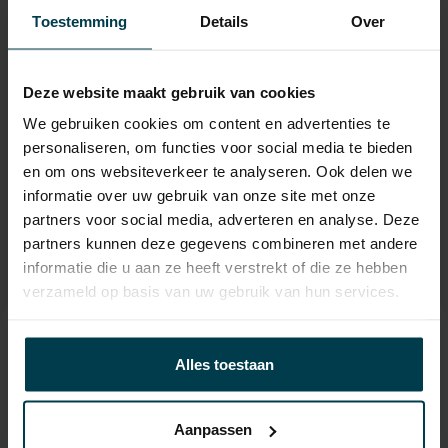
APK
tot 30-03-2028
Toestemming
Details
Over
Onderhoudsboekje
Ja, dealeronderhouden
aanwezig?
Deze website maakt gebruik van cookies
Bijtelling
22 %
We gebruiken cookies om content en advertenties te
Energielabel
personaliseren, om functies voor social media te bieden
en om ons websiteverkeer te analyseren. Ook delen we
Wegenbelasting min
€ 495 /kwartaal
informatie over uw gebruik van onze site met onze
partners voor social media, adverteren en analyse. Deze
partners kunnen deze gegevens combineren met andere
informatie die u aan ze heeft verstrekt of die ze hebben
verzameld op basis van uw gebruik van hun services.
Contact informatie
Alles toestaan
verkoop@automakelaaraanhuis.nl
0297-224549
Aanpassen