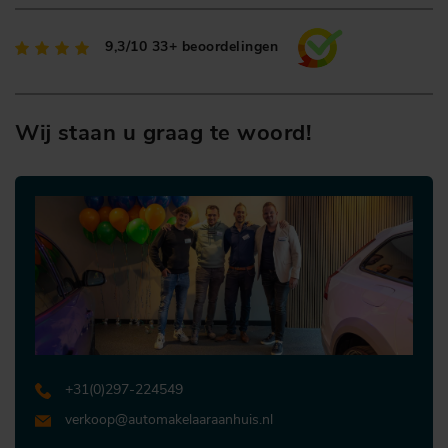
9,3/10
33+ beoordelingen
Wij staan u graag te woord!
+31 (0)297-224549
verkoop@automakelaaraanhuis.nl