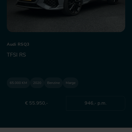
Audi RSQ3
TFSI RS
65.000 KM
2020
Benzine
Marge
€ 55.950,-
946,- p.m.