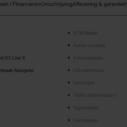
sen / Financieren
Omschrijving
Aflevering & garantie
I
BTW/Marge
Aantal cilinders
st ST-Line X
Emissieklasse
khaak Navigatie
Cilinderinhoud
Vermogen
100% onderhouden?
Topsnelheid
Carrosserie