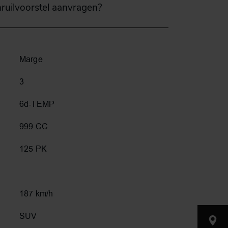
nruilvoorstel aanvragen?
Marge
3
6d-TEMP
999 CC
125 PK
187 km/h
SUV
Nijverh