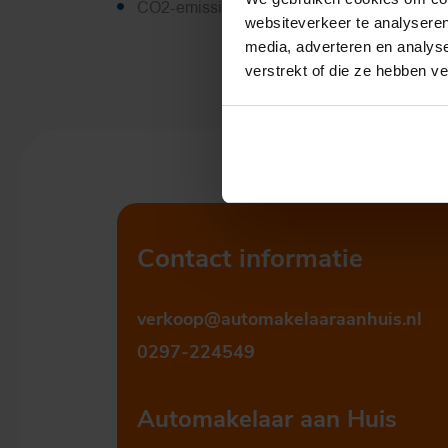
CO2-emissie
140 g/km
websiteverkeer te analyseren
media, adverteren en analys
verstrekt of die ze hebben v
Contact informatie
verkoop@automakelaaraanhuis.nl
0297-224549
Automakelaar aan Huis