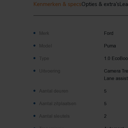
Kenmerken & specs
Opties & extra’s
Lea
Merk
Ford
Model
Puma
Type
1.0 EcoBoo
Uitvoering
Camera Tre
Lane assist
Aantal deuren
5
Aantal zitplaatsen
5
Aantal sleutels
2