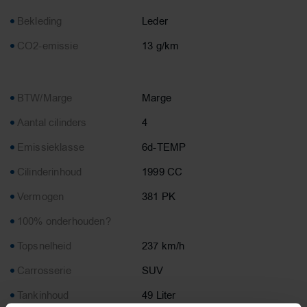
Bekleding
Leder
CO2-emissie
13 g/km
BTW/Marge
Marge
Aantal cilinders
4
Emissieklasse
6d-TEMP
Cilinderinhoud
1999 CC
Vermogen
381 PK
100% onderhouden?
Topsnelheid
237 km/h
Carrosserie
SUV
Tankinhoud
49 Liter