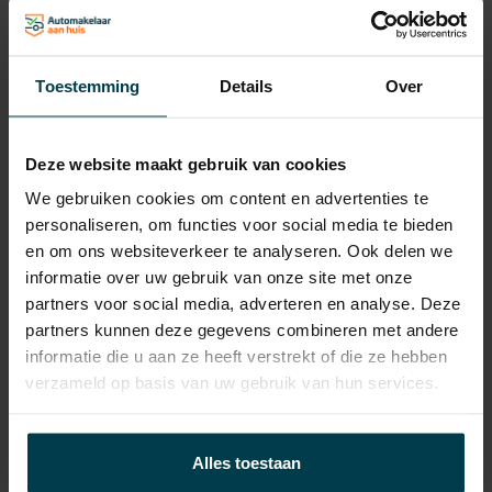
Gewicht
2255 KG
Max. trekgewicht
2000 KG
Toestemming
Details
Over
Laadvermogen
635 KG
APK
tot 14-06-2027
Deze website maakt gebruik van cookies
Onderhoudsboekje
Ja, dealeronderhouden
We gebruiken cookies om content en advertenties te
aanwezig?
personaliseren, om functies voor social media te bieden
Bijtelling
22 %
en om ons websiteverkeer te analyseren. Ook delen we
informatie over uw gebruik van onze site met onze
Energielabel
partners voor social media, adverteren en analyse. Deze
Wegenbelasting min
€ 468 /kwartaal
partners kunnen deze gegevens combineren met andere
informatie die u aan ze heeft verstrekt of die ze hebben
verzameld op basis van uw gebruik van hun services.
Alles toestaan