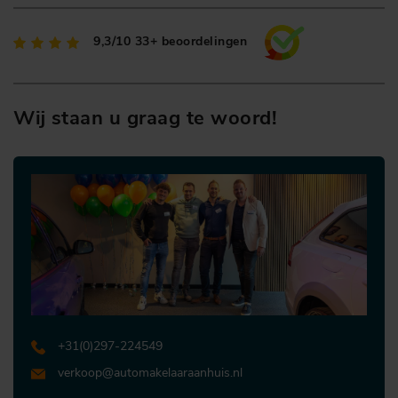
9,3/10
33+ beoordelingen
Wij staan u graag te woord!
+31 (0)297-224549
verkoop@automakelaaraanhuis.nl