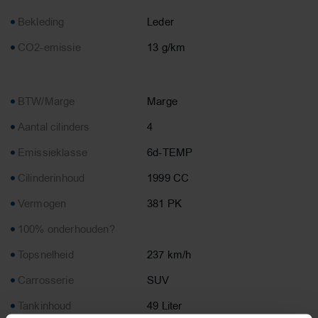
Bekleding
Leder
CO2-emissie
13 g/km
BTW/Marge
Marge
Aantal cilinders
4
Emissieklasse
6d-TEMP
Cilinderinhoud
1999 CC
Vermogen
381 PK
100% onderhouden?
Topsnelheid
237 km/h
Carrosserie
SUV
Tankinhoud
49 Liter