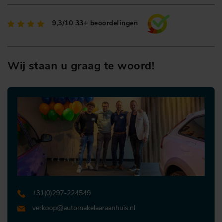
9,3/10
33+ beoordelingen
Wij staan u graag te woord!
+31 (0)297-224549
verkoop@automakelaaraanhuis.nl