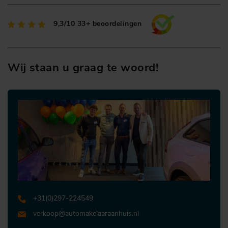
9,3/10
33+ beoordelingen
Wij staan u graag te woord!
+31 (0)297-224549
verkoop@automakelaaraanhuis.nl