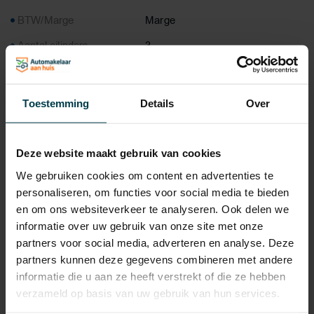
BTW/Marge
Marge
Aantal cilinders
3
Emissieklasse
6
Cilinderinhoud
1499 CC
Toestemming
Details
Over
Vermogen
136 PK
100% onderhouden?
Deze website maakt gebruik van cookies
Topsnelheid
205 km/h
We gebruiken cookies om content en advertenties te
personaliseren, om functies voor social media te bieden
Carrosserie
Stationwagon
en om ons websiteverkeer te analyseren. Ook delen we
Tankinhoud
48 Liter
informatie over uw gebruik van onze site met onze
partners voor social media, adverteren en analyse. Deze
Gewicht
1275 KG
partners kunnen deze gegevens combineren met andere
Max. trekgewicht
1300 KG
informatie die u aan ze heeft verstrekt of die ze hebben
verzameld op basis van uw gebruik van hun services.
Laadvermogen
595 KG