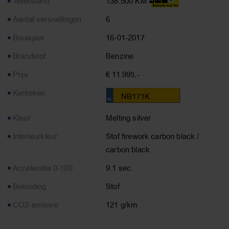
Tellerstand
138.500 KM
Aantal versnellingen
6
Bouwjaar
16-01-2017
Brandstof
Benzine
Prijs
€ 11.995,-
Kenteken
NB171K
Kleur
Melting silver
Interieurkleur
Stof firework carbon black /
carbon black
Acceleratie 0-100
9.1 sec.
Bekleding
Stof
CO2-emissie
121 g/km