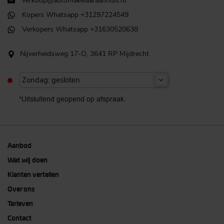
verkoop@automakelaaraanhuis.nl
Kopers Whatsapp +31297224549
Verkopers Whatsapp +31630520638
Nijverheidsweg 17-O, 3641 RP Mijdrecht
Zondag: gesloten
*Uitsluitend geopend op afspraak.
Aanbod
Wat wij doen
Klanten vertellen
Over ons
Tarieven
Contact