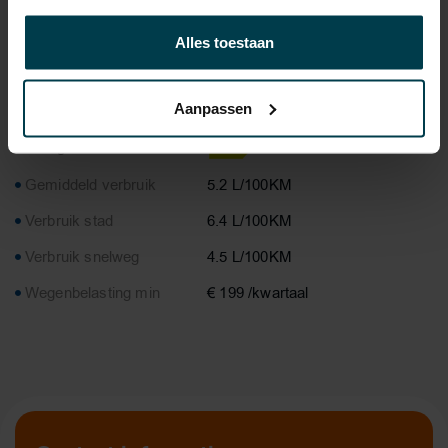
APK
tot 16-01-2027
Alles toestaan
Onderhoudsboekje
Ja, dealeronderhouden
aanwezig?
Aanpassen
Bijtelling
22 %
Energielabel
Gemiddeld verbruik
5.2 L/100KM
Verbruik stad
6.4 L/100KM
Verbruik snelweg
4.5 L/100KM
Wegenbelasting min
€ 199 /kwartaal