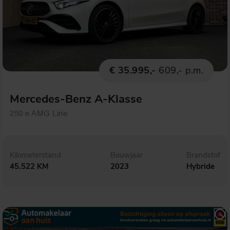
€ 35.995,-
609,- p.m.
Mercedes-Benz A-Klasse
250 e AMG Line
Kilometerstand
Bouwjaar
Brandstof
45.522 KM
2023
Hybride