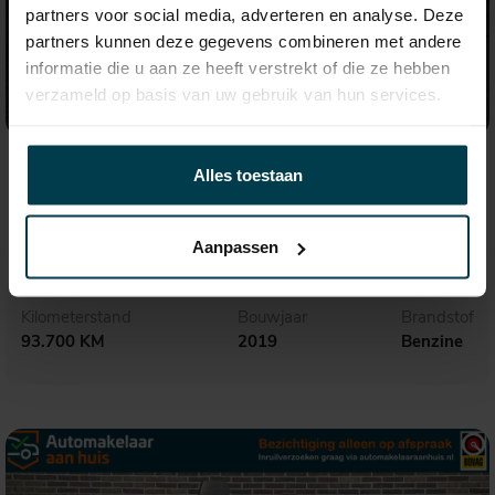
partners voor social media, adverteren en analyse. Deze
partners kunnen deze gegevens combineren met andere
informatie die u aan ze heeft verstrekt of die ze hebben
verzameld op basis van uw gebruik van hun services.
€ 33.995,-
575,- p.m.
Alles toestaan
Audi A6
Avant 45 TFSI quattro Sport S-line
Aanpassen
Kilometerstand
Bouwjaar
Brandstof
93.700 KM
2019
Benzine