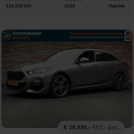
129.500 KM
2020
Hybride
€ 29.995,-
507,- p.m.