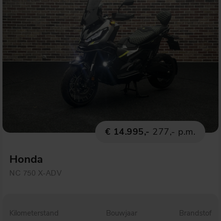
€ 14.995,-
277,- p.m.
Honda
NC 750 X-ADV
Kilometerstand
Bouwjaar
Brandstof