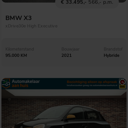
€ 33.495,-
566,- p.m.
BMW X3
xDrive30e High Executive
Kilometerstand
Bouwjaar
Brandstof
95.000 KM
2021
Hybride