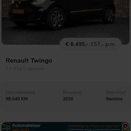
€ 8.495,-
157,- p.m.
Renault Twingo
1.0 SCe Collection
Kilometerstand
Bouwjaar
Brandstof
98.540 KM
2020
Benzine