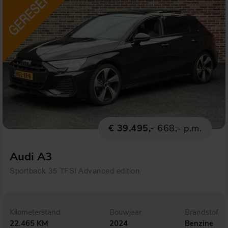
€ 39.495,-
668,- p.m.
Audi A3
Sportback 35 TFSI Advanced edition
Kilometerstand
Bouwjaar
Brandstof
22.465 KM
2024
Benzine