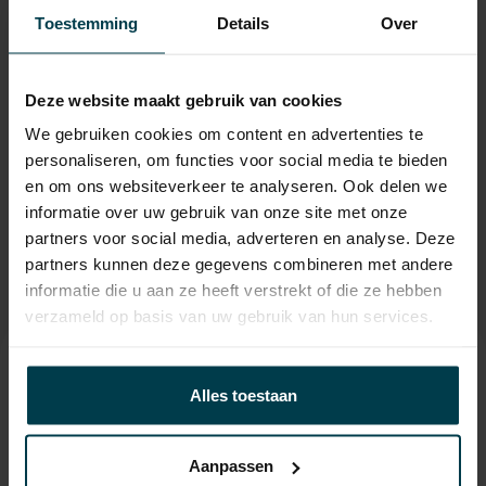
APK
tot 10-03-2027
Toestemming
Details
Over
Onderhoudsboekje
Ja, dealeronderhouden
aanwezig?
Deze website maakt gebruik van cookies
Bijtelling
22 %
We gebruiken cookies om content en advertenties te
Energielabel
personaliseren, om functies voor social media te bieden
en om ons websiteverkeer te analyseren. Ook delen we
Wegenbelasting min
€ 333 /kwartaal
informatie over uw gebruik van onze site met onze
partners voor social media, adverteren en analyse. Deze
partners kunnen deze gegevens combineren met andere
informatie die u aan ze heeft verstrekt of die ze hebben
verzameld op basis van uw gebruik van hun services.
Contact informatie
Alles toestaan
verkoop@automakelaaraanhuis.nl
0297-224549
Aanpassen