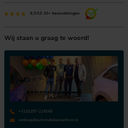
9,3/10
33+ beoordelingen
Wij staan u graag te woord!
+31 (0)297-224549
verkoop@automakelaaraanhuis.nl