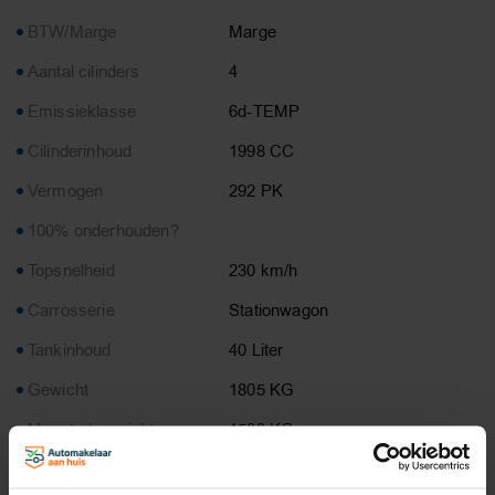
BTW/Marge
Marge
Aantal cilinders
4
Emissieklasse
6d-TEMP
Cilinderinhoud
1998 CC
Vermogen
292 PK
100% onderhouden?
Topsnelheid
230 km/h
Carrosserie
Stationwagon
Tankinhoud
40 Liter
Gewicht
1805 KG
Max. trekgewicht
1500 KG
Laadvermogen
550 KG