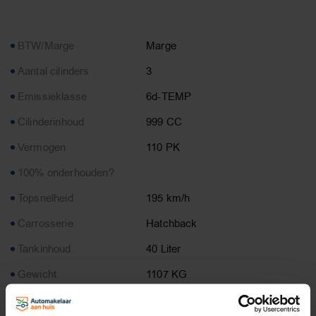
BTW/Marge
Marge
Aantal cilinders
3
Emissieklasse
6d-TEMP
Cilinderinhoud
999 CC
Vermogen
110 PK
100% onderhouden?
Topsnelheid
195 km/h
Carrosserie
Hatchback
Tankinhoud
40 Liter
Gewicht
1107 KG
Max. trekgewicht
1100 KG