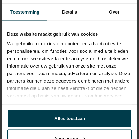
Laadvermogen
573 KG
Toestemming
Details
Over
APK
tot 21-12-2027
Onderhoudsboekje
ja
aanwezig?
Deze website maakt gebruik van cookies
We gebruiken cookies om content en advertenties te
Bijtelling
22 %
personaliseren, om functies voor social media te bieden
Gemiddeld verbruik
5.14 L/100KM
en om ons websiteverkeer te analyseren. Ook delen we
informatie over uw gebruik van onze site met onze
Wegenbelasting min
€ 145 /kwartaal
partners voor social media, adverteren en analyse. Deze
partners kunnen deze gegevens combineren met andere
informatie die u aan ze heeft verstrekt of die ze hebben
verzameld op basis van uw gebruik van hun services.
Contact informatie
Alles toestaan
verkoop@automakelaaraanhuis.nl
Aanpassen