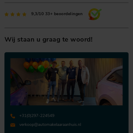
9,3/10
33+ beoordelingen
Wij staan u graag te woord!
+31 (0)297-224549
verkoop@automakelaaraanhuis.nl