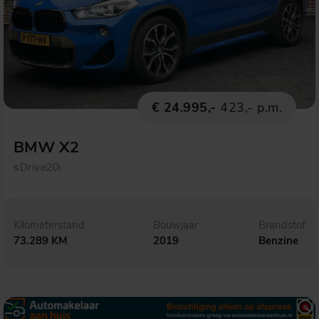
€ 24.995,-
423,- p.m.
BMW X2
sDrive20i
Kilometerstand
Bouwjaar
Brandstof
73.289 KM
2019
Benzine