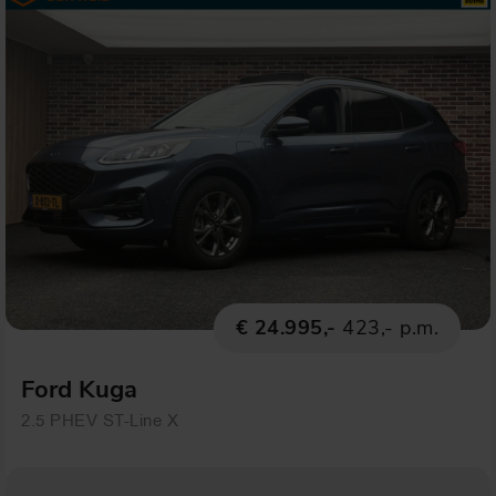
€ 24.995,-
423,- p.m.
Ford Kuga
2.5 PHEV ST-Line X