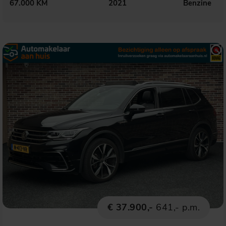
67.000 KM
2021
Benzine
€ 37.900,-
641,- p.m.