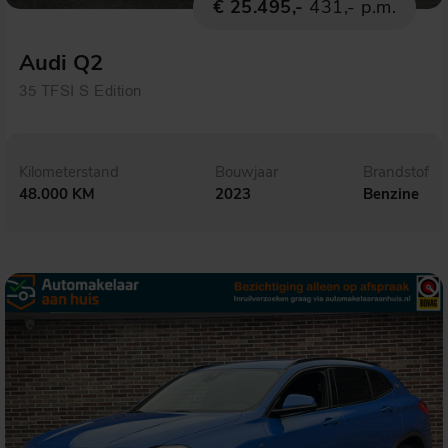
€ 25.495,-
431,- p.m.
Audi Q2
35 TFSI S Edition
Kilometerstand
Bouwjaar
Brandstof
48.000 KM
2023
Benzine