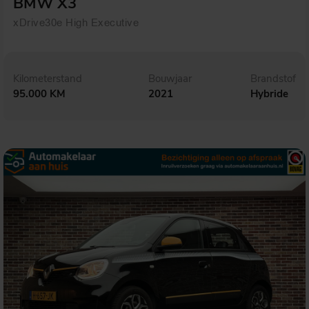
BMW X3
xDrive30e High Executive
Kilometerstand
Bouwjaar
Brandstof
95.000 KM
2021
Hybride