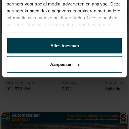
partners voor social media, adverteren en analyse. Deze
partners kunnen deze gegevens combineren met andere
informatie die u aan ze heeft verstrekt of die ze hebben
verzameld op basis van uw gebruik van hun services.
€ 49.995,-
845,- p.m.
Alles toestaan
BMW X5
xDrive45e High Executive
Aanpassen
Kilometerstand
Bouwjaar
Brandstof
101.572 KM
2021
Hybride