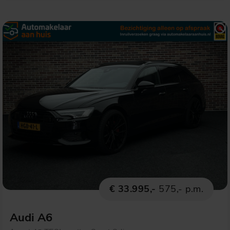
€ 33.995,-
575,- p.m.
Audi A6