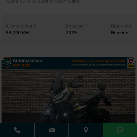
Avant 45 TFSI quattro Sport S-line
Kilometerstand
Bouwjaar
Brandstof
93.700 KM
2019
Benzine