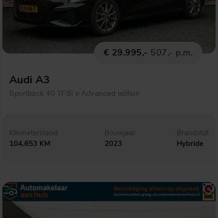
€ 29.995,-
507,- p.m.
Audi A3
Sportback 40 TFSI e Advanced edition
Kilometerstand
Bouwjaar
Brandstof
104.653 KM
2023
Hybride