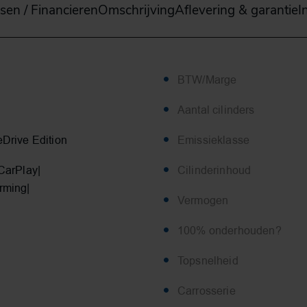
sen / Financieren
Omschrijving
Aflevering & garantie
I
BTW/Marge
Aantal cilinders
Drive Edition
Emissieklasse
CarPlay|
Cilinderinhoud
rming|
Vermogen
100% onderhouden?
Topsnelheid
Carrosserie