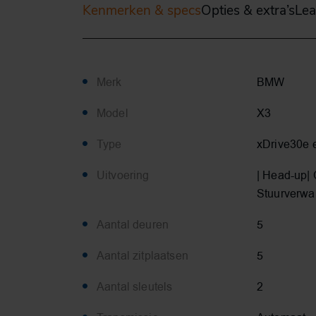
Kenmerken & specs
Opties & extra’s
Lea
Merk
BMW
Model
X3
Type
xDrive30e e
Uitvoering
| Head-up| 
Stuurverwa
Aantal deuren
5
Aantal zitplaatsen
5
Aantal sleutels
2