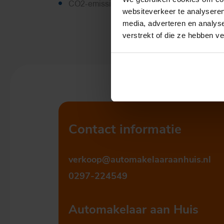
CO2-emissie
44 g/km
websiteverkeer te analyseren
media, adverteren en analys
verstrekt of die ze hebben v
Contact informatie
verkoop@automakelaaraanhuis.nl
0297-224549
Automakelaar aan Huis