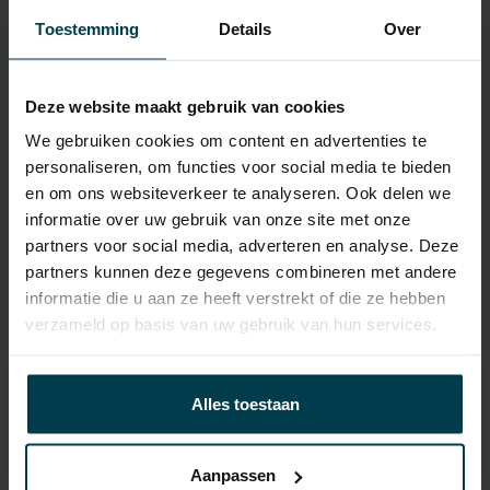
APK
tot 24-06-2027
Toestemming
Details
Over
Onderhoudsboekje
Ja, dealeronderhouden
aanwezig?
Deze website maakt gebruik van cookies
Bijtelling
22 %
We gebruiken cookies om content en advertenties te
personaliseren, om functies voor social media te bieden
Energielabel
en om ons websiteverkeer te analyseren. Ook delen we
Wegenbelasting min
€ 307 /kwartaal
informatie over uw gebruik van onze site met onze
partners voor social media, adverteren en analyse. Deze
partners kunnen deze gegevens combineren met andere
informatie die u aan ze heeft verstrekt of die ze hebben
verzameld op basis van uw gebruik van hun services.
Contact informatie
Alles toestaan
verkoop@automakelaaraanhuis.nl
0297-224549
Aanpassen