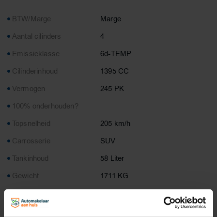
BTW/Marge
Marge
Aantal cilinders
4
Emissieklasse
6d-TEMP
Cilinderinhoud
1395 CC
Vermogen
245 PK
100% onderhouden?
Topsnelheid
205 km/h
Carrosserie
SUV
Tankinhoud
58 Liter
Gewicht
1711 KG
Max. trekgewicht
1800 KG
Laadvermogen
639 KG