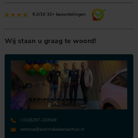
9,3/10
33+ beoordelingen
Wij staan u graag te woord!
+31 (0)297-224549
verkoop@automakelaaraanhuis.nl