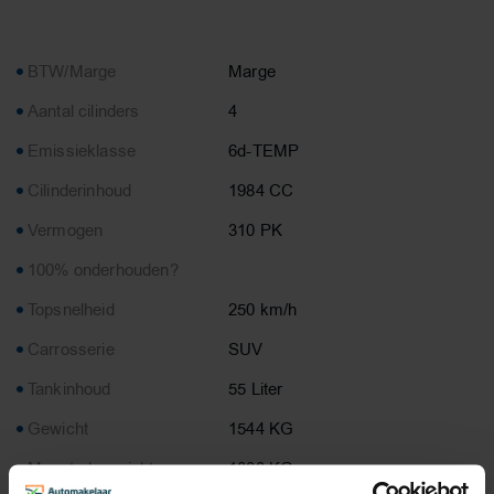
BTW/Marge
Marge
Aantal cilinders
4
Emissieklasse
6d-TEMP
Cilinderinhoud
1984 CC
Vermogen
310 PK
100% onderhouden?
Topsnelheid
250 km/h
Carrosserie
SUV
Tankinhoud
55 Liter
Gewicht
1544 KG
Max. trekgewicht
1800 KG