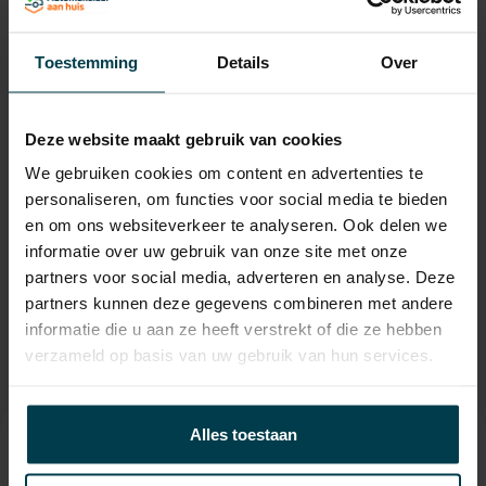
Laadvermogen
596 KG
APK
tot 14-05-2027
Toestemming
Details
Over
Onderhoudsboekje
Ja, dealeronderhouden
aanwezig?
Deze website maakt gebruik van cookies
Bijtelling
22 %
We gebruiken cookies om content en advertenties te
Energielabel
personaliseren, om functies voor social media te bieden
en om ons websiteverkeer te analyseren. Ook delen we
Gemiddeld verbruik
8.2 L/100KM
informatie over uw gebruik van onze site met onze
Wegenbelasting min
€ 253 /kwartaal
partners voor social media, adverteren en analyse. Deze
partners kunnen deze gegevens combineren met andere
informatie die u aan ze heeft verstrekt of die ze hebben
verzameld op basis van uw gebruik van hun services.
Alles toestaan
Contact informatie