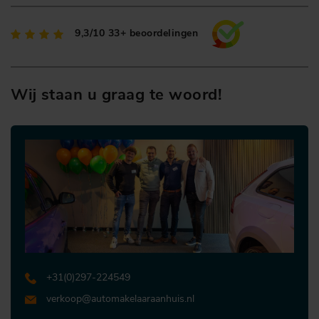
9,3/10
33+ beoordelingen
Wij staan u graag te woord!
+31 (0)297-224549
verkoop@automakelaaraanhuis.nl