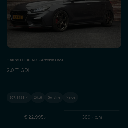
Hyundai i30 N2 Performance
2.0 T-GDI
107.249 KM
2018
Benzine
Marge
€ 22.995,-
389,- p.m.