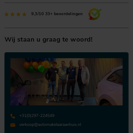
9,3/10
33+ beoordelingen
Wij staan u graag te woord!
+31 (0)297-224549
verkoop@automakelaaraanhuis.nl