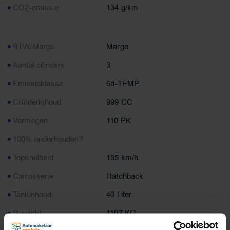
CO2-emissie
134 g/km
BTW/Marge
Marge
Aantal cilinders
3
Emissieklasse
6d-TEMP
Cilinderinhoud
999 CC
Vermogen
110 PK
100% onderhouden?
Topsnelheid
195 km/h
Carrosserie
Hatchback
Tankinhoud
40 Liter
Gewicht
1107 KG