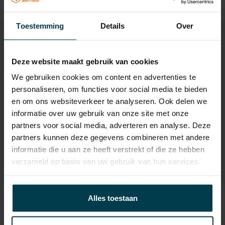
Max. trekgewicht
1100 KG
Laadvermogen
573 KG
Toestemming
Details
Over
APK
tot 23-09-2027
Onderhoudsboekje
Ja, dealeronderhouden
Deze website maakt gebruik van cookies
aanwezig?
We gebruiken cookies om content en advertenties te
Bijtelling
22 %
personaliseren, om functies voor social media te bieden
en om ons websiteverkeer te analyseren. Ook delen we
Gemiddeld verbruik
5.6 L/100KM
informatie over uw gebruik van onze site met onze
Wegenbelasting min
€ 145 /kwartaal
partners voor social media, adverteren en analyse. Deze
partners kunnen deze gegevens combineren met andere
informatie die u aan ze heeft verstrekt of die ze hebben
verzameld op basis van uw gebruik van hun services.
Alles toestaan
Contact informatie