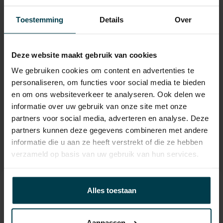
Laadvermogen
536 KG
Toestemming
Details
Over
APK
tot 01-12-2027
Onderhoudsboekje
Ja, dealeronderhouden
aanwezig?
Deze website maakt gebruik van cookies
We gebruiken cookies om content en advertenties te
Bijtelling
22 %
personaliseren, om functies voor social media te bieden
Energielabel
en om ons websiteverkeer te analyseren. Ook delen we
informatie over uw gebruik van onze site met onze
Wegenbelasting min
€ 253 /kwartaal
partners voor social media, adverteren en analyse. Deze
partners kunnen deze gegevens combineren met andere
informatie die u aan ze heeft verstrekt of die ze hebben
verzameld op basis van uw gebruik van hun services.
Contact informatie
Alles toestaan
verkoop@automakelaaraanhuis.nl
Aanpassen