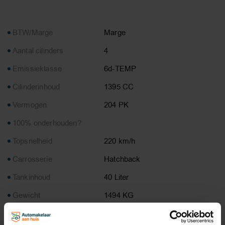
BTW/Marge
Marge
Aantal cilinders
4
Emissieklasse
6d-TEMP
Cilinderinhoud
1395 CC
Vermogen
204 PK
100% onderhouden?
Topsnelheid
220 km/h
Carrosserie
Hatchback
Tankinhoud
40 Liter
Gewicht
1494 KG
Max. trekgewicht
1500 KG