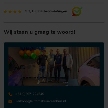
9,3/10
33+ beoordelingen
Wij staan u graag te woord!
+31 (0)297-224549
verkoop@automakelaaraanhuis.nl