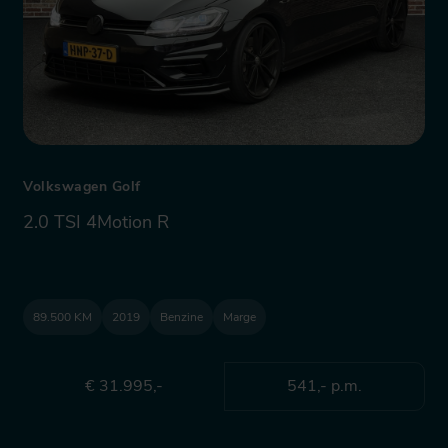
Volkswagen Golf
2.0 TSI 4Motion R
89.500 KM
2019
Benzine
Marge
€ 31.995,-
541,- p.m.