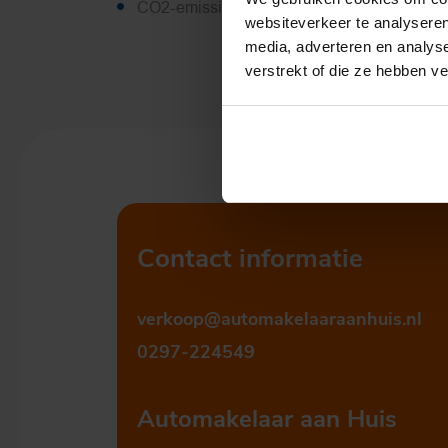
CO2-emissie
20 g/km
websiteverkeer te analyseren
media, adverteren en analys
verstrekt of die ze hebben v
Contact informatie
verkoop@automakelaaraanhuis.nl
0297-224549
Automakelaar aan Huis