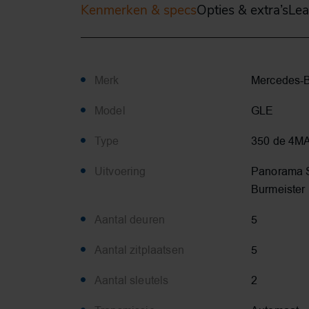
Kenmerken & specs
Opties & extra’s
Lea
Merk
Mercedes-
Model
GLE
Type
350 de 4M
Uitvoering
Panorama 
Burmeister
Aantal deuren
5
Aantal zitplaatsen
5
Aantal sleutels
2