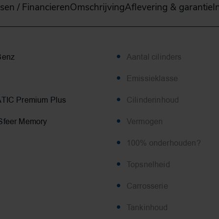
sen / Financieren
Omschrijving
Aflevering & garantie
I
Benz
Aantal cilinders
Emissieklasse
ATIC Premium Plus
Cilinderinhoud
Sfeer Memory
Vermogen
100% onderhouden?
Topsnelheid
Carrosserie
Tankinhoud