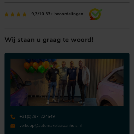
9,3/10
33+ beoordelingen
Wij staan u graag te woord!
+31 (0)297-224549
verkoop@automakelaaraanhuis.nl