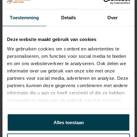
Laadvermogen
560 KG
APK
tot 08-01-2028
Toestemming
Details
Over
Onderhoudsboekje
Ja, dealeronderhouden
aanwezig?
Deze website maakt gebruik van cookies
Bijtelling
22 %
We gebruiken cookies om content en advertenties te
Energielabel
personaliseren, om functies voor social media te bieden
en om ons websiteverkeer te analyseren. Ook delen we
Gemiddeld verbruik
9 L/100KM
informatie over uw gebruik van onze site met onze
Wegenbelasting min
€ 307 /kwartaal
partners voor social media, adverteren en analyse. Deze
partners kunnen deze gegevens combineren met andere
informatie die u aan ze heeft verstrekt of die ze hebben
verzameld op basis van uw gebruik van hun services.
Alles toestaan
Contact informatie