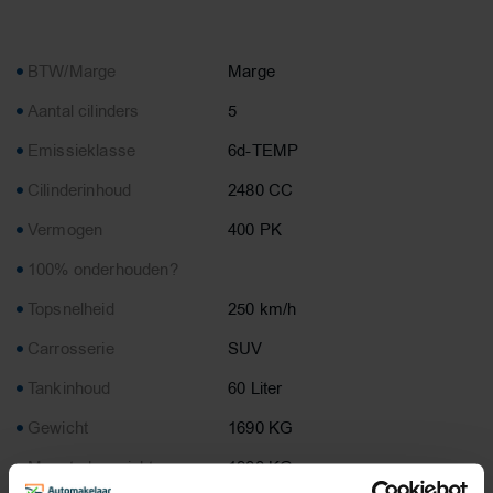
BTW/Marge
Marge
Aantal cilinders
5
Emissieklasse
6d-TEMP
Cilinderinhoud
2480 CC
Vermogen
400 PK
100% onderhouden?
Topsnelheid
250 km/h
Carrosserie
SUV
Tankinhoud
60 Liter
Gewicht
1690 KG
Max. trekgewicht
1900 KG