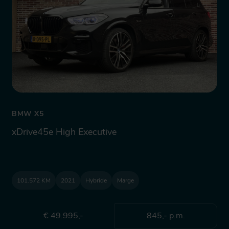
BMW X5
xDrive45e High Executive
101.572 KM
2021
Hybride
Marge
€ 49.995,-
845,- p.m.