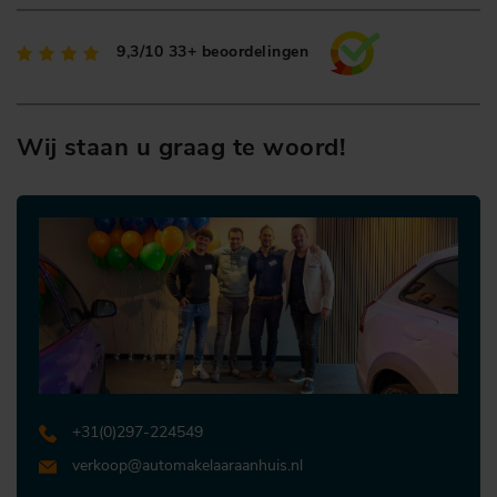
9,3/10
33+ beoordelingen
Wij staan u graag te woord!
+31 (0)297-224549
verkoop@automakelaaraanhuis.nl