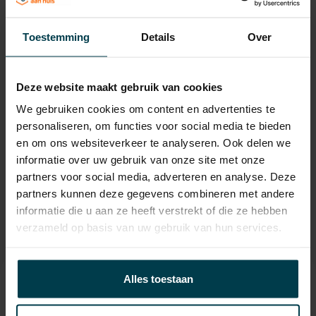
Laadvermogen
634 KG
APK
tot 27-03-2027
Toestemming
Details
Over
Onderhoudsboekje
Ja, dealeronderhouden
aanwezig?
Deze website maakt gebruik van cookies
Bijtelling
22 %
We gebruiken cookies om content en advertenties te
Energielabel
personaliseren, om functies voor social media te bieden
en om ons websiteverkeer te analyseren. Ook delen we
Gemiddeld verbruik
8.1 L/100KM
informatie over uw gebruik van onze site met onze
Wegenbelasting min
€ 280 /kwartaal
partners voor social media, adverteren en analyse. Deze
partners kunnen deze gegevens combineren met andere
informatie die u aan ze heeft verstrekt of die ze hebben
verzameld op basis van uw gebruik van hun services.
Alles toestaan
Contact informatie