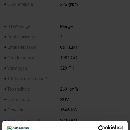
CO2-emissie
226 g/km
BTW/Marge
Marge
Aantal cilinders
4
Emissieklasse
6d-TEMP
Cilinderinhoud
1984 CC
Vermogen
320 PK
100% onderhouden?
Topsnelheid
250 km/h
Carrosserie
SUV
Gewicht
1646 KG
Max. trekgewicht
2200 KG