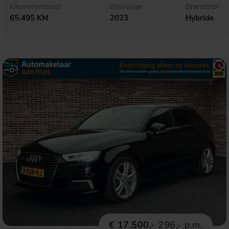
Kilometerstand
Bouwjaar
Brandstof
65.495 KM
2023
Hybride
€ 17.500,-
296,- p.m.