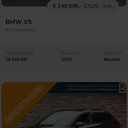
€ 149.500,-
2.528,- p.m.
BMW X5
M Competition
Kilometerstand
Bouwjaar
Brandstof
28.949 KM
2023
Benzine