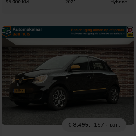
95.000 KM
2021
Hybride
€ 8.495,-
157,- p.m.