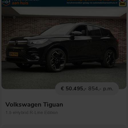
€ 50.495,-
854,- p.m.
Volkswagen Tiguan
1.5 eHybrid R-Line Edition