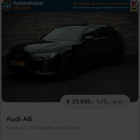
€ 33.995,-
575,- p.m.
Audi A6
Avant 45 TFSI quattro Sport S-line