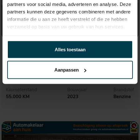
partners voor social media, adverteren en analyse. Deze
partners kunnen deze gegevens combineren met andere
informatie die u aan ze heeft verstrekt of die ze hebben
verzameld op basis van uw gebruik van hun services.
€ 39.995,-
676,- p.m.
Alles toestaan
BMW 1-serie
M135i xDrive Executive
Aanpassen
Kilometerstand
Bouwjaar
Brandstof
55.000 KM
2023
Benzine