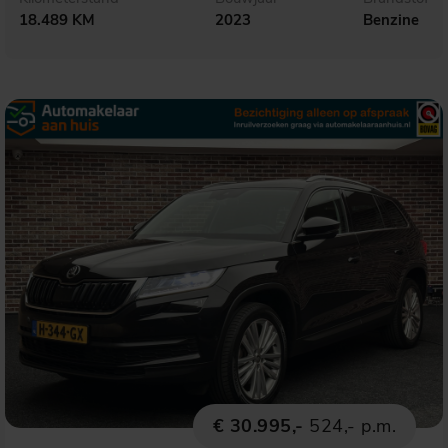
18.489 KM
2023
Benzine
€ 30.995,-
524,- p.m.