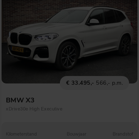
€ 33.495,-
566,- p.m.
BMW X3
xDrive30e High Executive
Kilometerstand
Bouwjaar
Brandstof