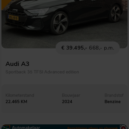
€ 39.495,-
668,- p.m.
Audi A3
Sportback 35 TFSI Advanced edition
Kilometerstand
Bouwjaar
Brandstof
22.465 KM
2024
Benzine