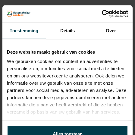
Laadvermogen
596 KG
APK
tot 23-01-2027
Onderhoudsboekje
Ja, dealeronderhouden
Toestemming
Details
Over
aanwezig?
Bijtelling
22 %
Deze website maakt gebruik van cookies
Energielabel
We gebruiken cookies om content en advertenties te
personaliseren, om functies voor social media te bieden
Gemiddeld verbruik
7.4 L/100KM
en om ons websiteverkeer te analyseren. Ook delen we
Verbruik stad
9.8 L/100KM
informatie over uw gebruik van onze site met onze
partners voor social media, adverteren en analyse. Deze
Verbruik snelweg
5.9 L/100KM
partners kunnen deze gegevens combineren met andere
Wegenbelasting min
€ 307 /kwartaal
informatie die u aan ze heeft verstrekt of die ze hebben
verzameld op basis van uw gebruik van hun services.
Alles toestaan