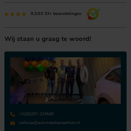
9,3/10
33+ beoordelingen
Wij staan u graag te woord!
+31 (0)297-224549
verkoop@automakelaaraanhuis.nl