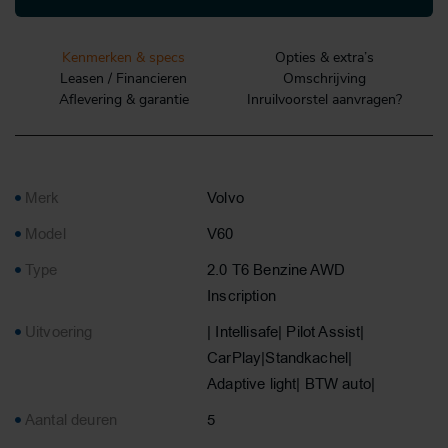
Kenmerken & specs
Opties & extra’s
Leasen / Financieren
Omschrijving
Aflevering & garantie
Inruilvoorstel aanvragen?
Merk
Volvo
Model
V60
Type
2.0 T6 Benzine AWD
Inscription
Uitvoering
| Intellisafe| Pilot Assist|
CarPlay|Standkachel|
Adaptive light| BTW auto|
Aantal deuren
5