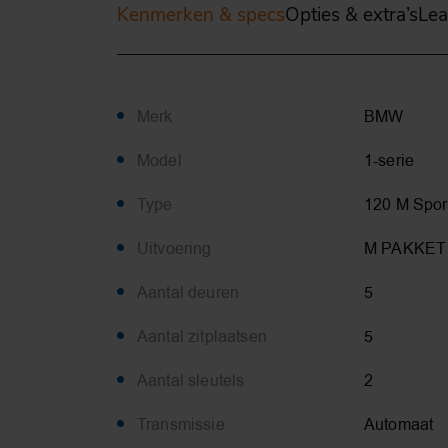
Kenmerken & specs
Opties & extra’s
Lea
Merk
BMW
Model
1-serie
Type
120 M Spor
Uitvoering
M PAKKET
Aantal deuren
5
Aantal zitplaatsen
5
Aantal sleutels
2
Transmissie
Automaat