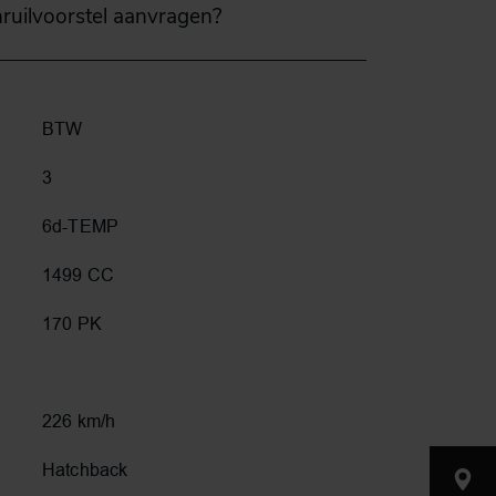
nruilvoorstel aanvragen?
BTW
3
6d-TEMP
1499 CC
170 PK
226 km/h
Hatchback
Nijverh