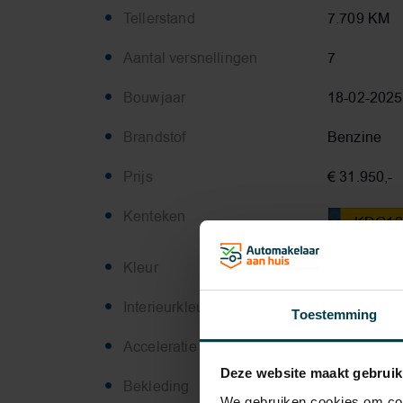
Tellerstand
7.709 KM
Aantal versnellingen
7
Bouwjaar
18-02-2025
Brandstof
Benzine
Prijs
€ 31.950,-
Kenteken
KDG1
Kleur
Thundernigh
Interieurkleur
Econeer Bi
Toestemming
Acceleratie 0-100
7.8 sec.
Deze website maakt gebruik
Bekleding
Stof
We gebruiken cookies om cont