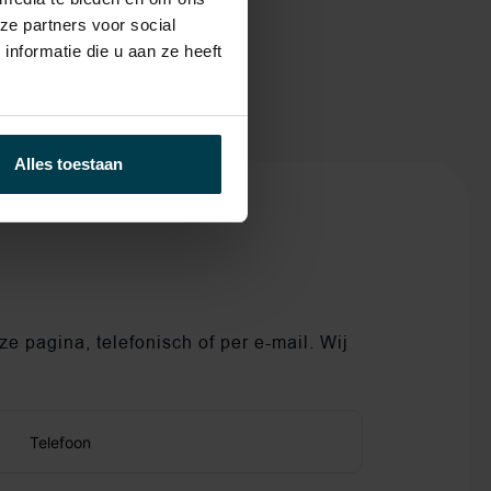
ze partners voor social
nformatie die u aan ze heeft
Alles toestaan
e pagina, telefonisch of per e-mail. Wij
Telefoon