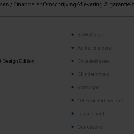
sen / Financieren
Omschrijving
Aflevering & garantie
I
BTW/Marge
Aantal cilinders
t Design Edition
Emissieklasse
Cilinderinhoud
Vermogen
100% onderhouden?
Topsnelheid
Carrosserie