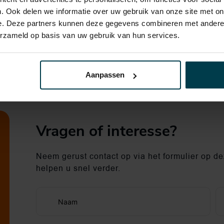
. Ook delen we informatie over uw gebruik van onze site met on
e. Deze partners kunnen deze gegevens combineren met andere i
erzameld op basis van uw gebruik van hun services.
Aanpassen
Vragen of interesse?
Neem gerust contact op via het formulier op dez
helpen u snel verder.
Naam