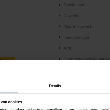
Tankinhoud
Gewicht
Max. trekgewicht
Laadvermogen
APK
Onderhoudsboekje aanwe
2X
Bijtelling
t metallic (C56)
Energielabel
colour Blue (PECI2)
Details
Gemiddeld verbruik
 van cookies
Wegenbelasting min
ent en advertenties te personaliseren, om functies voor social