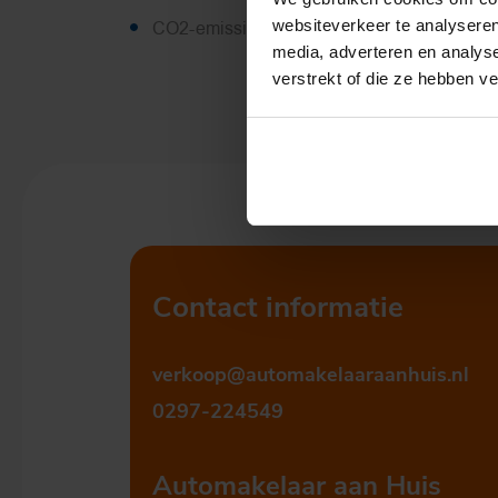
websiteverkeer te analyseren
CO2-emissie
121 g/km
media, adverteren en analys
verstrekt of die ze hebben v
Contact informatie
verkoop@automakelaaraanhuis.nl
0297-224549
Automakelaar aan Huis