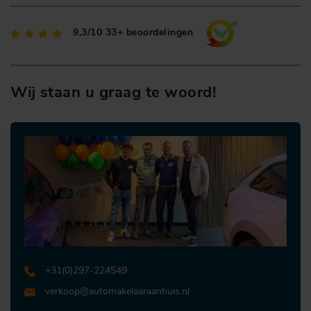
9,3/10
33+ beoordelingen
Wij staan u graag te woord!
+31 (0)297-224549
verkoop@automakelaaraanhuis.nl