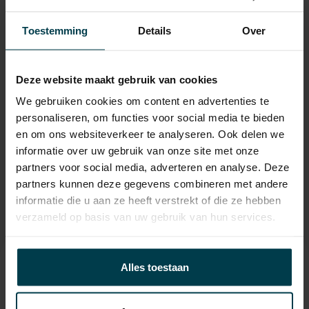
APK
tot 22-07-2028
Toestemming
Details
Over
Onderhoudsboekje
Ja, dealeronderhouden
aanwezig?
Deze website maakt gebruik van cookies
Bijtelling
22 %
We gebruiken cookies om content en advertenties te
Energielabel
personaliseren, om functies voor social media te bieden
Gemiddeld verbruik
8.2 L/100KM
en om ons websiteverkeer te analyseren. Ook delen we
informatie over uw gebruik van onze site met onze
Wegenbelasting min
€ 253 /kwartaal
partners voor social media, adverteren en analyse. Deze
partners kunnen deze gegevens combineren met andere
informatie die u aan ze heeft verstrekt of die ze hebben
verzameld op basis van uw gebruik van hun services.
Contact informatie
Alles toestaan
verkoop@automakelaaraanhuis.nl