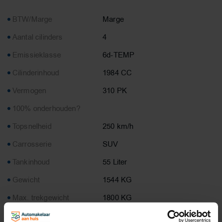
BTW/Marge
Marge
Aantal cilinders
4
Emissieklasse
6d-TEMP
Cilinderinhoud
1984 CC
Vermogen
310 PK
100% onderhouden?
Topsnelheid
250 km/h
Carrosserie
SUV
Tankinhoud
55 Liter
Gewicht
1544 KG
Max. trekgewicht
1800 KG
Laadvermogen
596 KG