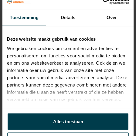
Laadvermogen
592 KG
APK
tot 20-02-2027
Toestemming
Details
Over
Onderhoudsboekje
ja
aanwezig?
Deze website maakt gebruik van cookies
Bijtelling
22 %
We gebruiken cookies om content en advertenties te
Energielabel
personaliseren, om functies voor social media te bieden
en om ons websiteverkeer te analyseren. Ook delen we
Gemiddeld verbruik
7.3 L/100KM
informatie over uw gebruik van onze site met onze
Wegenbelasting min
€ 226 /kwartaal
partners voor social media, adverteren en analyse. Deze
partners kunnen deze gegevens combineren met andere
informatie die u aan ze heeft verstrekt of die ze hebben
verzameld op basis van uw gebruik van hun services.
Alles toestaan
Contact informatie