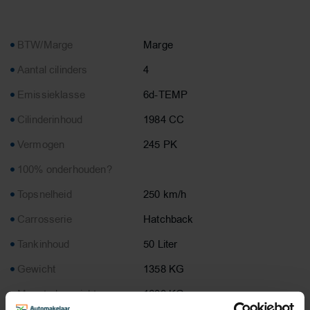
BTW/Marge
Marge
Aantal cilinders
4
Emissieklasse
6d-TEMP
Cilinderinhoud
1984 CC
Vermogen
245 PK
100% onderhouden?
Topsnelheid
250 km/h
Carrosserie
Hatchback
Tankinhoud
50 Liter
Gewicht
1358 KG
Max. trekgewicht
1600 KG