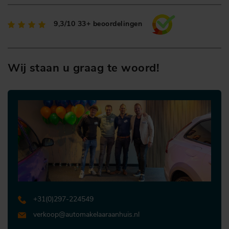
9,3/10
33+ beoordelingen
Wij staan u graag te woord!
+31 (0)297-224549
verkoop@automakelaaraanhuis.nl