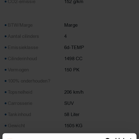
CO2-emissie
152 g/km
BTW/Marge
Marge
Aantal cilinders
4
Emissieklasse
6d-TEMP
Cilinderinhoud
1498 CC
Vermogen
150 PK
100% onderhouden?
Topsnelheid
206 km/h
Carrosserie
SUV
Tankinhoud
58 Liter
Gewicht
1505 KG
Max. trekgewicht
1800 KG