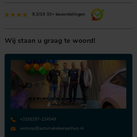
9,3/10
33+ beoordelingen
Wij staan u graag te woord!
+31 (0)297-224549
verkoop@automakelaaraanhuis.nl