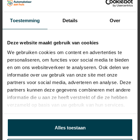
Laadvermogen
575 KG
APK
tot 31-05-2028
Toestemming
Details
Over
Onderhoudsboekje
Ja, dealeronderhouden
aanwezig?
Deze website maakt gebruik van cookies
Bijtelling
22 %
We gebruiken cookies om content en advertenties te
personaliseren, om functies voor social media te bieden
Energielabel
en om ons websiteverkeer te analyseren. Ook delen we
Gemiddeld verbruik
6.5 L/100KM
informatie over uw gebruik van onze site met onze
partners voor social media, adverteren en analyse. Deze
Wegenbelasting min
€ 253 /kwartaal
partners kunnen deze gegevens combineren met andere
informatie die u aan ze heeft verstrekt of die ze hebben
verzameld op basis van uw gebruik van hun services.
Alles toestaan
Contact informatie