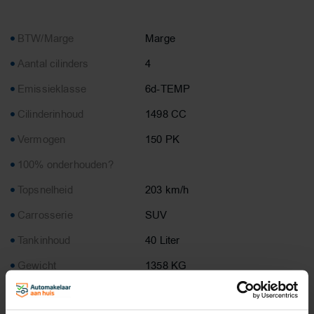
BTW/Marge
Marge
Aantal cilinders
4
Emissieklasse
6d-TEMP
Cilinderinhoud
1498 CC
Vermogen
150 PK
100% onderhouden?
Topsnelheid
203 km/h
Carrosserie
SUV
Tankinhoud
40 Liter
Gewicht
1358 KG
Max. trekgewicht
1500 KG