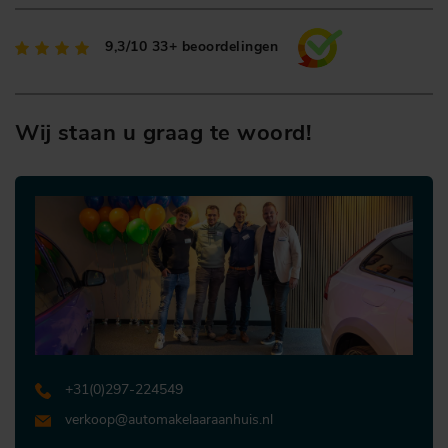
9,3/10
33+ beoordelingen
Wij staan u graag te woord!
+31 (0)297-224549
verkoop@automakelaaraanhuis.nl