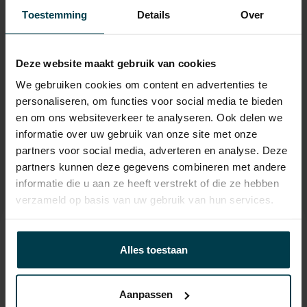
Laadvermogen
622 KG
Toestemming
Details
Over
APK
tot 29-06-2027
Bijtelling
22 %
Deze website maakt gebruik van cookies
Energielabel
We gebruiken cookies om content en advertenties te
Gemiddeld verbruik
6.7 L/100KM
personaliseren, om functies voor social media te bieden
en om ons websiteverkeer te analyseren. Ook delen we
Wegenbelasting min
€ 226 /kwartaal
informatie over uw gebruik van onze site met onze
partners voor social media, adverteren en analyse. Deze
partners kunnen deze gegevens combineren met andere
informatie die u aan ze heeft verstrekt of die ze hebben
verzameld op basis van uw gebruik van hun services.
Contact informatie
Alles toestaan
verkoop@automakelaaraanhuis.nl
0297-224549
Aanpassen