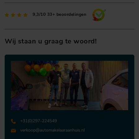
9,3/10
33+ beoordelingen
Wij staan u graag te woord!
+31 (0)297-224549
verkoop@automakelaaraanhuis.nl