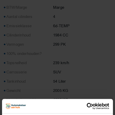
BTW/Marge
Marge
Aantal cilinders
4
Emissieklasse
6d-TEMP
Cilinderinhoud
1984 CC
Vermogen
299 PK
100% onderhouden?
Topsnelheid
239 km/h
Carrosserie
SUV
Tankinhoud
54 Liter
Gewicht
2005 KG
Max. trekgewicht
1750 KG
Laadvermogen
615 KG