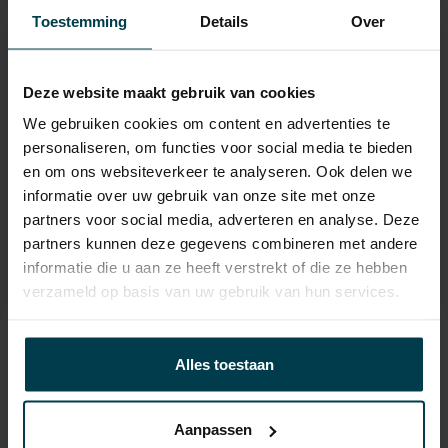
APK
tot 22-07-2027
Toestemming
Details
Over
Onderhoudsboekje
Ja, dealeronderhouden
aanwezig?
Deze website maakt gebruik van cookies
Bijtelling
22 %
We gebruiken cookies om content en advertenties te
Energielabel
personaliseren, om functies voor social media te bieden
en om ons websiteverkeer te analyseren. Ook delen we
Wegenbelasting min
€ 387 /kwartaal
informatie over uw gebruik van onze site met onze
partners voor social media, adverteren en analyse. Deze
partners kunnen deze gegevens combineren met andere
informatie die u aan ze heeft verstrekt of die ze hebben
verzameld op basis van uw gebruik van hun services.
Contact informatie
Alles toestaan
verkoop@automakelaaraanhuis.nl
0297-224549
Aanpassen