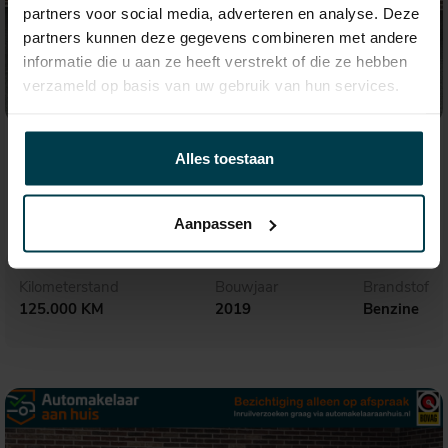
partners voor social media, adverteren en analyse. Deze
partners kunnen deze gegevens combineren met andere
informatie die u aan ze heeft verstrekt of die ze hebben
verzameld op basis van uw gebruik van hun services.
€ 31.650,-
535,- p.m.
Alles toestaan
Audi Q3
45 TFSI quattro S Line
Aanpassen
Kilometerstand
Bouwjaar
Brandstof
125.000 KM
2019
Benzine