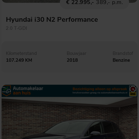
€ 22.995,-
389,- p.m.
Hyundai i30 N2 Performance
2.0 T-GDI
Kilometerstand
Bouwjaar
Brandstof
107.249 KM
2018
Benzine