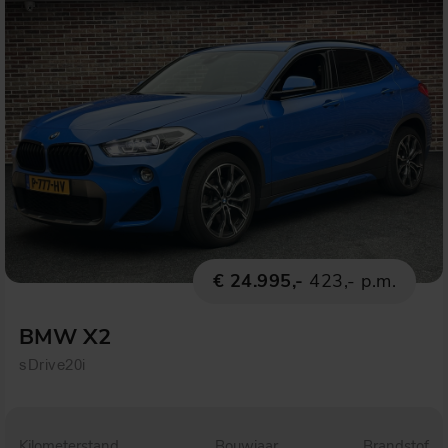
€ 24.995,-
423,- p.m.
BMW X2
sDrive20i
Kilometerstand
Bouwjaar
Brandstof