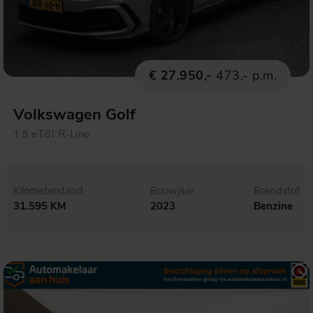
€ 27.950,-
473,- p.m.
Volkswagen Golf
1.5 eTSI R-Line
Kilometerstand
Bouwjaar
Brandstof
31.595 KM
2023
Benzine