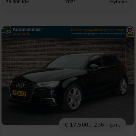
25.000 KM
2021
Hybride
€ 17.500,-
296,- p.m.