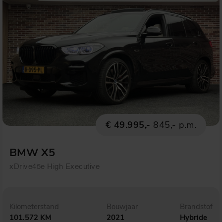
€ 49.995,-
845,- p.m.
BMW X5
xDrive45e High Executive
Kilometerstand
Bouwjaar
Brandstof
101.572 KM
2021
Hybride