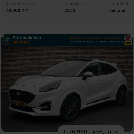
Kilometerstand
Bouwjaar
Brandstof
79.000 KM
2018
Benzine
€ 26.950,-
456,- p.m.