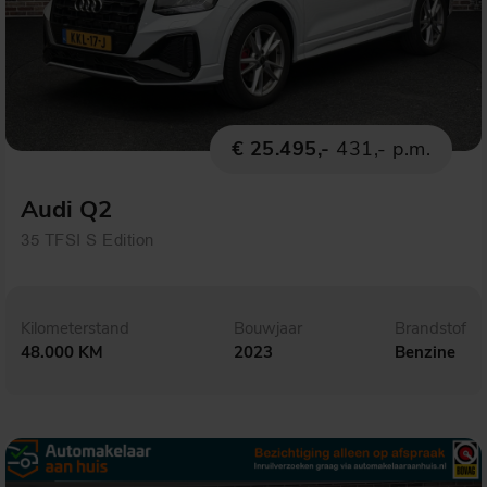
€ 25.495,-
431,- p.m.
Audi Q2
35 TFSI S Edition
Kilometerstand
Bouwjaar
Brandstof
48.000 KM
2023
Benzine