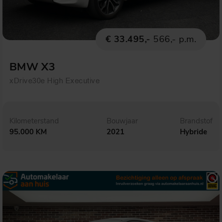
€ 33.495,-
566,- p.m.
BMW X3
xDrive30e High Executive
Kilometerstand
Bouwjaar
Brandstof
95.000 KM
2021
Hybride