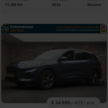
73.289 KM
2019
Benzine
€ 24.995,-
423,- p.m.