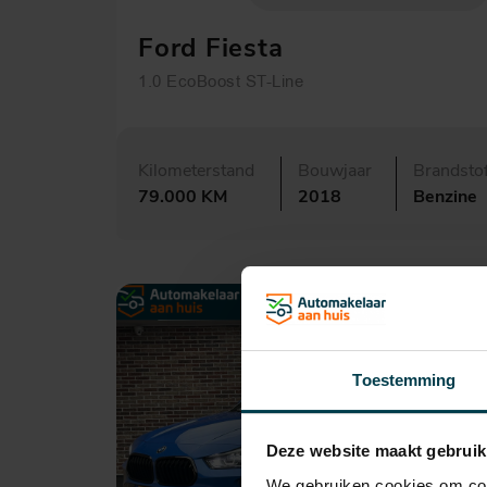
Ford Fiesta
1.0 EcoBoost ST-Line
Kilometerstand
Bouwjaar
Brandsto
79.000 KM
2018
Benzine
Toestemming
Deze website maakt gebruik
We gebruiken cookies om cont