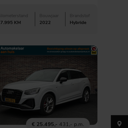
ilometerstand
Bouwjaar
Brandstof
97.995 KM
2022
Hybride
€ 25.495,-
431,- p.m.
Nijverh