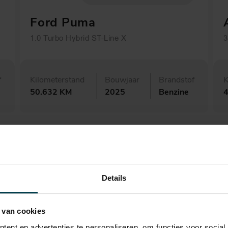
Ford Puma
1.0 Turbo Hybrid ST-Line X
3
f
Kilometerstand
Bouwjaar
Brandstof
K
50.632 KM
2025
Benzine
Details
 van cookies
ent en advertenties te personaliseren, om functies voor social