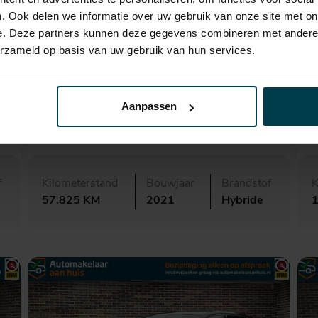
. Ook delen we informatie over uw gebruik van onze site met on
e. Deze partners kunnen deze gegevens combineren met andere i
erzameld op basis van uw gebruik van hun services.
€ 24.995,-
423,- p.m.
Ford Kuga
Aanpassen
2.5 PHEV ST-Line X
4
f
Kilometerstand
Bouwjaar
Brandstof
K
57.825 KM
2021
Hybride