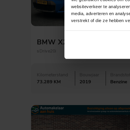
websiteverkeer te analyseren
media, adverteren en analys
verstrekt of die ze hebben v
€ 24.995,-
423,- p.m.
BMW X2
sDrive20i
Kilometerstand
Bouwjaar
Brandsto
73.289 KM
2019
Benzine