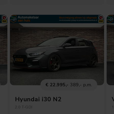
€ 22.995,-
389,- p.m.
Hyundai i30 N2
Performance
2.0 T-GDI
1