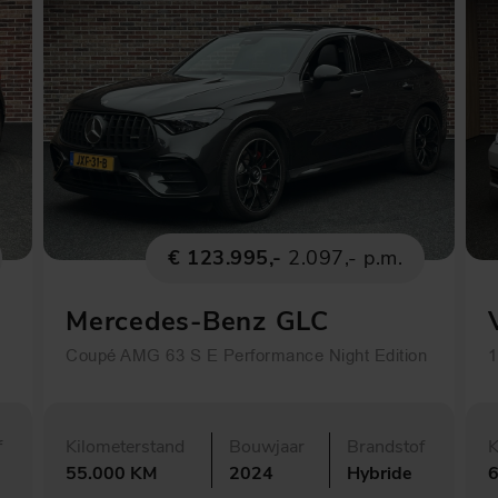
€ 123.995,-
2.097,- p.m.
Mercedes-Benz GLC
Coupé AMG 63 S E Performance Night Edition
1
f
Kilometerstand
Bouwjaar
Brandstof
K
55.000 KM
2024
Hybride