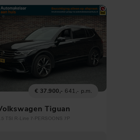
€ 37.900,-
641,- p.m.
Volkswagen Tiguan
Allspace
.5 TSI R-Line 7-PERSOONS 7P