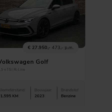
€ 27.950,-
473,- p.m.
Volkswagen Golf
.5 eTSI R-Line
ilometerstand
Bouwjaar
Brandstof
31.595 KM
2023
Benzine