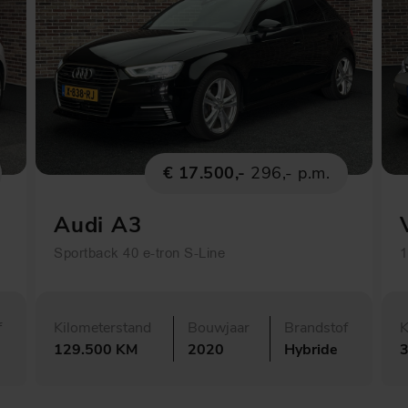
€ 17.500,-
296,- p.m.
Audi A3
Sportback 40 e-tron S-Line
1
f
Kilometerstand
Bouwjaar
Brandstof
K
129.500 KM
2020
Hybride