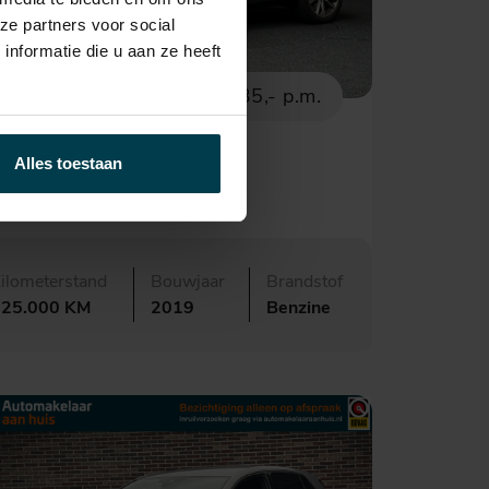
ze partners voor social
nformatie die u aan ze heeft
€ 31.650,-
535,- p.m.
Audi Q3
Alles toestaan
5 TFSI quattro S Line
ilometerstand
Bouwjaar
Brandstof
125.000 KM
2019
Benzine