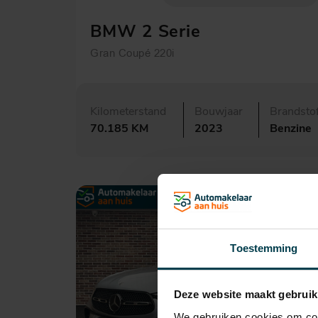
BMW 2 Serie
Gran Coupé 220i
Kilometerstand
Bouwjaar
Brandsto
70.185 KM
2023
Benzine
Toestemming
Deze website maakt gebruik
We gebruiken cookies om cont