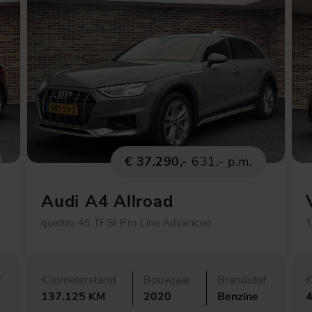
€ 37.290,-
631,- p.m.
Audi A4 Allroad
quattro 45 TFSI Pro Line Advanced
1
f
Kilometerstand
Bouwjaar
Brandstof
K
137.125 KM
2020
Benzine