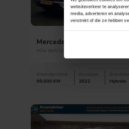
websiteverkeer te analyseren
media, adverteren en analys
verstrekt of die ze hebben v
€ 52.995,-
896,- p.m.
Mercedes-Benz GLC
400e 4MATIC AMG Line
Kilometerstand
Bouwjaar
Brandsto
99.000 KM
2022
Hybride