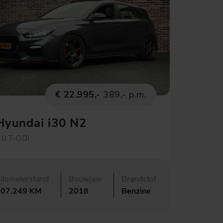
€ 22.995,-
389,- p.m.
Hyundai i30 N2
Performance
.0 T-GDI
ilometerstand
Bouwjaar
Brandstof
107.249 KM
2018
Benzine