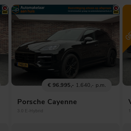
€ 96.995,-
1.640,- p.m.
Porsche Cayenne
3.0 E-Hybrid
1