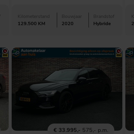
f
Kilometerstand
Bouwjaar
Brandstof
K
129.500 KM
2020
Hybride
€ 33.995,-
575,- p.m.