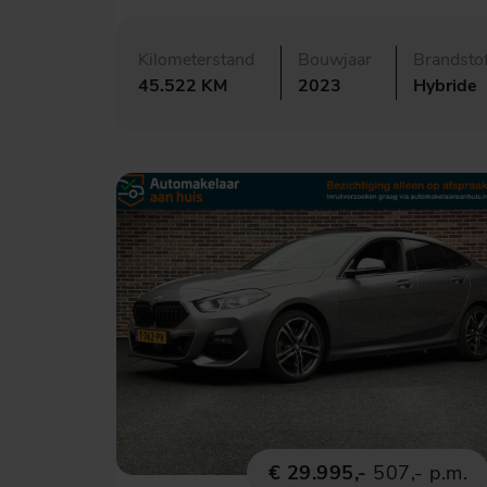
Kilometerstand
Bouwjaar
Brandsto
45.522 KM
2023
Hybride
€ 29.995,-
507,- p.m.