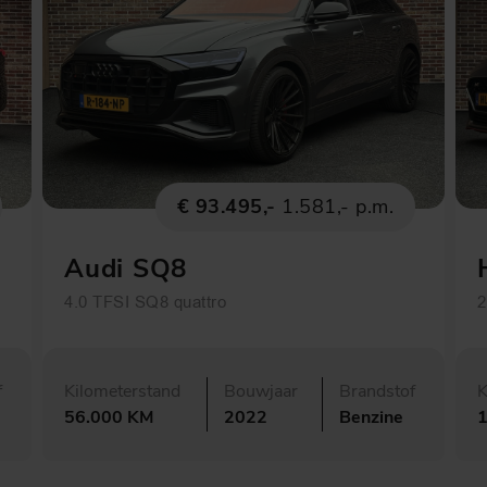
€ 93.495,-
1.581,- p.m.
Audi SQ8
4.0 TFSI SQ8 quattro
2
f
Kilometerstand
Bouwjaar
Brandstof
K
56.000 KM
2022
Benzine