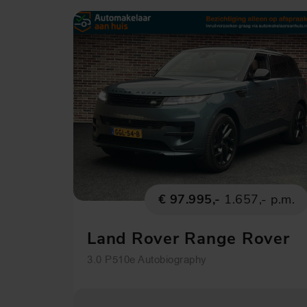
€ 97.995,-
1.657,- p.m.
Land Rover Range Rover
Sport
3.0 P510e Autobiography