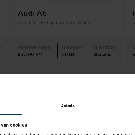
Audi A6
Avant 45 TFSI quattro Sport S-line
N
f
Kilometerstand
Bouwjaar
Brandstof
K
93.700 KM
2019
Benzine
6
Details
 van cookies
ent en advertenties te personaliseren, om functies voor social