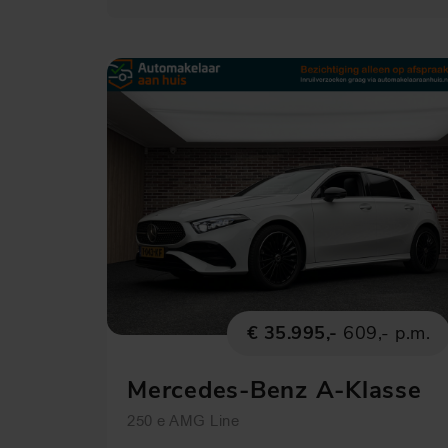
€ 35.995,-
609,- p.m.
Mercedes-Benz A-Klasse
250 e AMG Line