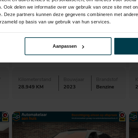
. Ook delen we informatie over uw gebruik van onze site met on
e. Deze partners kunnen deze gegevens combineren met andere i
erzameld op basis van uw gebruik van hun services.
€ 149.500,-
2.528,- p.m.
BMW X5
Aanpassen
M Competition
S
f
Kilometerstand
Bouwjaar
Brandstof
K
28.949 KM
2023
Benzine