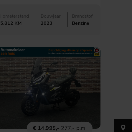
ilometerstand
Bouwjaar
Brandstof
25.812 KM
2023
Benzine
€ 14.995,-
277,- p.m.
Nijverh