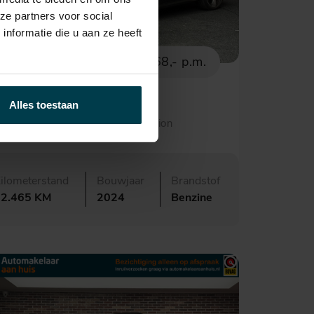
ze partners voor social
nformatie die u aan ze heeft
€ 39.495,-
668,- p.m.
Audi A3
Alles toestaan
portback 35 TFSI Advanced edition
ilometerstand
Bouwjaar
Brandstof
22.465 KM
2024
Benzine