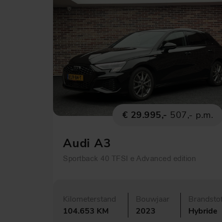
€ 29.995,-
507,- p.m.
Audi A3
Sportback 40 TFSI e Advanced edition
Kilometerstand
Bouwjaar
Brandsto
104.653 KM
2023
Hybride