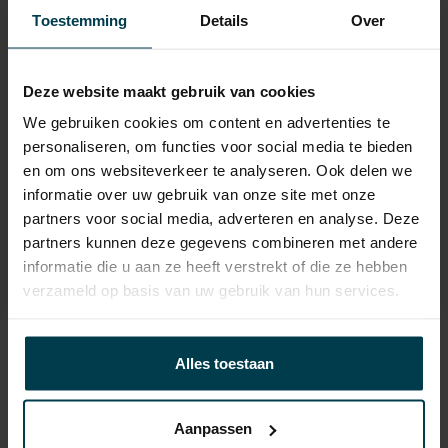
APK
tot 22-02-2028
Toestemming
Details
Over
Onderhoudsboekje
ja
aanwezig?
Deze website maakt gebruik van cookies
Bijtelling
22 %
We gebruiken cookies om content en advertenties te
Gemiddeld verbruik
5.4 L/100KM
personaliseren, om functies voor social media te bieden
en om ons websiteverkeer te analyseren. Ook delen we
Wegenbelasting min
€ 145 /kwartaal
informatie over uw gebruik van onze site met onze
partners voor social media, adverteren en analyse. Deze
partners kunnen deze gegevens combineren met andere
informatie die u aan ze heeft verstrekt of die ze hebben
verzameld op basis van uw gebruik van hun services.
Contact informatie
Alles toestaan
verkoop@automakelaaraanhuis.nl
0297-224549
Aanpassen