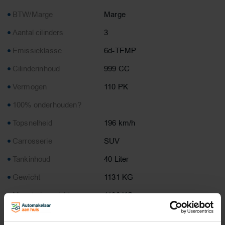
BTW/Marge
Marge
Aantal cilinders
3
Emissieklasse
6d-TEMP
Cilinderinhoud
999 CC
Vermogen
110 PK
100% onderhouden?
Topsnelheid
196 km/h
Carrosserie
SUV
Tankinhoud
40 Liter
Gewicht
1131 KG
Max. trekgewicht
1100 KG
Laadvermogen
549 KG