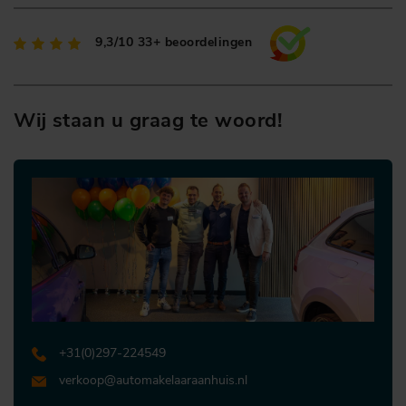
9,3/10
33+ beoordelingen
Wij staan u graag te woord!
+31 (0)297-224549
verkoop@automakelaaraanhuis.nl