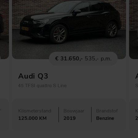
€ 31.650,-
535,- p.m.
Audi Q3
45 TFSI quattro S Line
S
f
Kilometerstand
Bouwjaar
Brandstof
K
125.000 KM
2019
Benzine