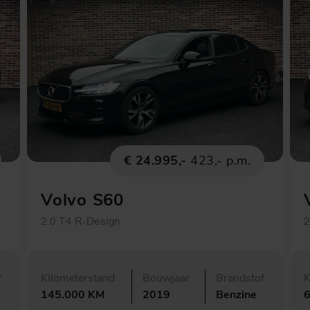
€ 24.995,-
423,- p.m.
Volvo S60
2.0 T4 R-Design
2
f
Kilometerstand
Bouwjaar
Brandstof
K
145.000 KM
2019
Benzine