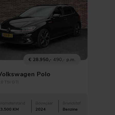
€ 28.950,-
490,- p.m.
Volkswagen Polo
.0 TSI GTI
ilometerstand
Bouwjaar
Brandstof
63.500 KM
2024
Benzine