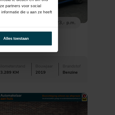
ze partners voor social
nformatie die u aan ze heeft
€ 24.995,-
423,- p.m.
BMW X2
Alles toestaan
Drive20i
ilometerstand
Bouwjaar
Brandstof
73.289 KM
2019
Benzine