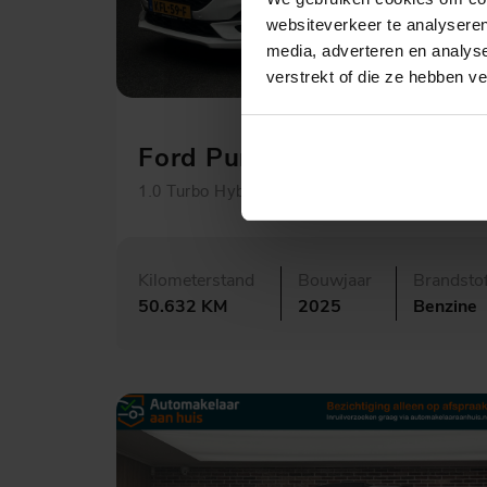
websiteverkeer te analyseren
media, adverteren en analys
verstrekt of die ze hebben v
€ 26.950,-
456,- p.m.
Ford Puma
1.0 Turbo Hybrid ST-Line X
Kilometerstand
Bouwjaar
Brandsto
50.632 KM
2025
Benzine