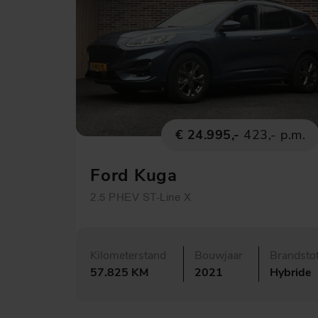
€ 24.995,-
423,- p.m.
Ford Kuga
2.5 PHEV ST-Line X
Kilometerstand
Bouwjaar
Brandsto
57.825 KM
2021
Hybride