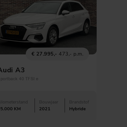
€ 27.995,-
473,- p.m.
Audi A3
portback 40 TFSI e
ilometerstand
Bouwjaar
Brandstof
25.000 KM
2021
Hybride