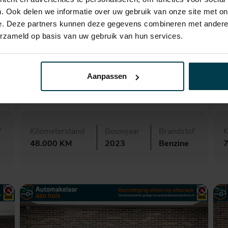
. Ook delen we informatie over uw gebruik van onze site met on
e. Deze partners kunnen deze gegevens combineren met andere i
erzameld op basis van uw gebruik van hun services.
€ 25.495,-
431,- p.m.
Audi Q2
Aanpassen
35 TFSI S Edition
s
f
Kilometerstand
Bouwjaar
Brandstof
K
48.000 KM
2023
Benzine