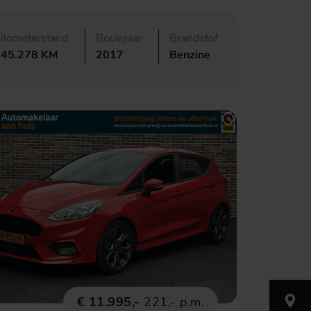
ilometerstand
Bouwjaar
Brandstof
145.278 KM
2017
Benzine
€ 11.995,-
221,- p.m.
Nijverh