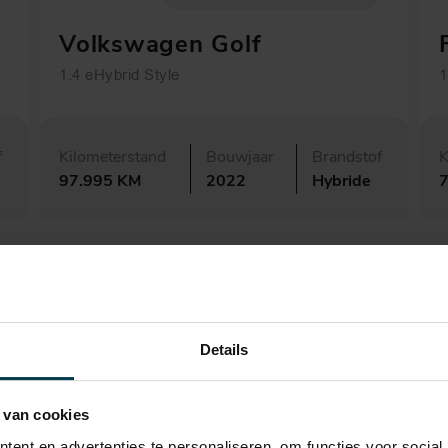
Volkswagen Golf
1.4 eHybrid Style
1
f
Kilometerstand
Bouwjaar
Brandstof
K
97.995 KM
2022
Hybride
Details
 van cookies
ent en advertenties te personaliseren, om functies voor social