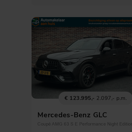
€ 123.995,-
2.097,- p.m.
Mercedes-Benz GLC
Coupé AMG 63 S E Performance Night Editio