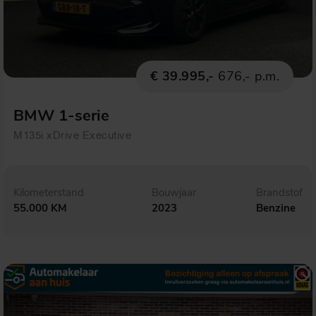
€ 39.995,-
676,- p.m.
BMW 1-serie
M135i xDrive Executive
Kilometerstand
Bouwjaar
Brandstof
55.000 KM
2023
Benzine