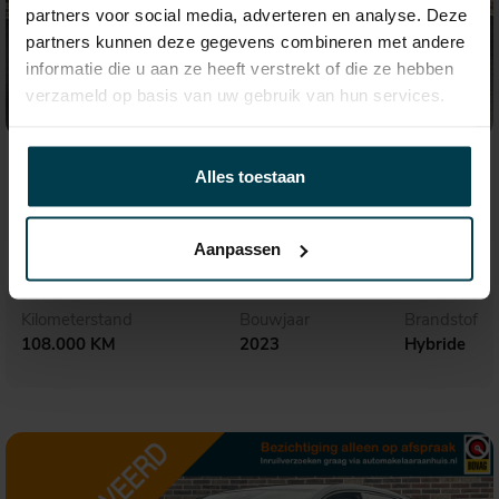
partners voor social media, adverteren en analyse. Deze
partners kunnen deze gegevens combineren met andere
informatie die u aan ze heeft verstrekt of die ze hebben
verzameld op basis van uw gebruik van hun services.
€ 96.995,-
1.640,- p.m.
Alles toestaan
Porsche Cayenne
3.0 E-Hybrid
Aanpassen
Kilometerstand
Bouwjaar
Brandstof
108.000 KM
2023
Hybride