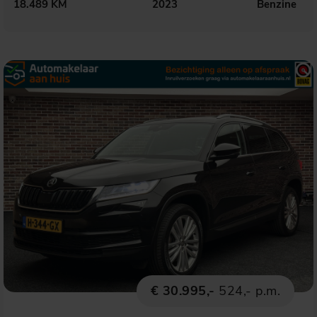
18.489 KM
2023
Benzine
€ 30.995,-
524,- p.m.