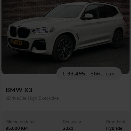
€ 33.495,-
566,- p.m.
BMW X3
xDrive30e High Executive
Kilometerstand
Bouwjaar
Brandstof
95.000 KM
2021
Hybride