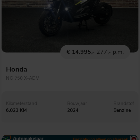
€ 14.995,-
277,- p.m.
Honda
NC 750 X-ADV
Kilometerstand
Bouwjaar
Brandstof
6.023 KM
2024
Benzine