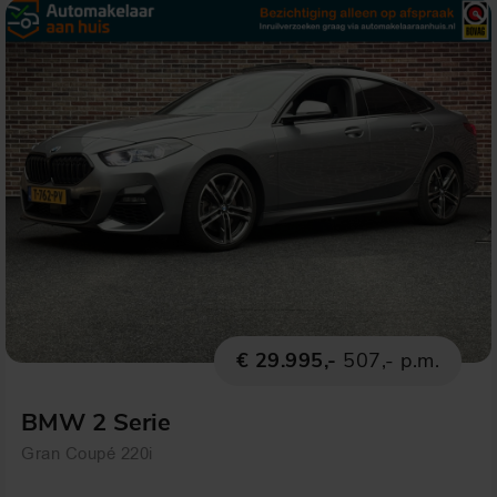
€ 29.995,-
507,- p.m.
BMW 2 Serie
Gran Coupé 220i